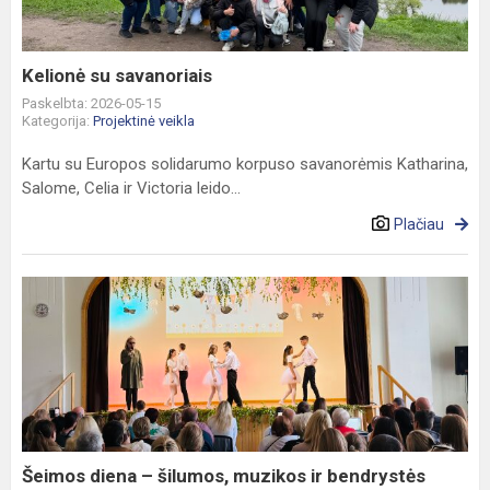
Kelionė su savanoriais
Paskelbta: 2026-05-15
Kategorija:
Projektinė veikla
Kartu su Europos solidarumo korpuso savanorėmis Katharina,
Salome, Celia ir Victoria leido...
Plačiau
Šeimos
diena
–
šilumos,
muzikos
ir
bendrystės
kupina
Šeimos diena – šilumos, muzikos ir bendrystės