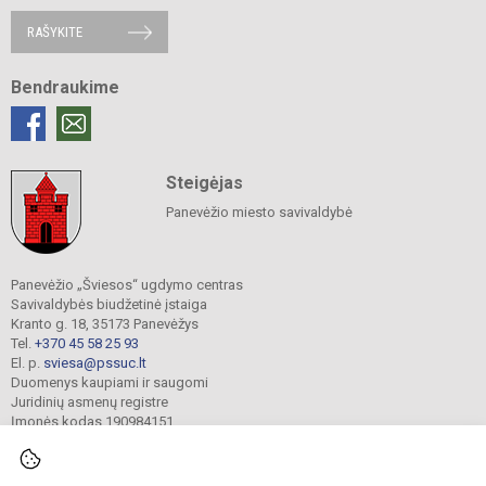
RAŠYKITE
Bendraukime
Steigėjas
Panevėžio miesto savivaldybė
Panevėžio „Šviesos“ ugdymo centras
Savivaldybės biudžetinė įstaiga
Kranto g. 18, 35173 Panevėžys
Tel.
+370 45 58 25 93
El. p.
sviesa@pssuc.lt
Duomenys kaupiami ir saugomi
Juridinių asmenų registre
Įmonės kodas 190984151