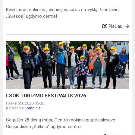
Kviečiame mokinius į dieninę vasaros stovyklą Panevėžio
„Šviesos“ ugdymo centre!
Plačiau
LSOK
TURIZMO
FESTIVALIS
2026
LSOK TURIZMO FESTIVALIS 2026
Paskelbta: 2026-05-28
Kategorija:
Renginiai
Gegužės 28 dieną mūsų Centro mokinių grupė dalyvavo
Gelgaudiškio „Šaltinio“ ugdymo centro...