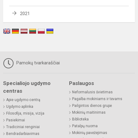
2021
Pamokų tvarkaraščiai
Specialiojo ugdymo
Paslaugos
centras
Neformalusis švietimas
Pagalba mokiniams ir tėvams
Apie ugdymo centrą
Pailgintos dienos grupė
Ugdymo aplinka
Mokinių maitinimas
Filosofija, misija, vizija
Biblioteka
Pasiekimai
Patalpų nuoma
Tradiciniai renginiai
Mokinių pavėžėjimas
Bendradarbiavimas