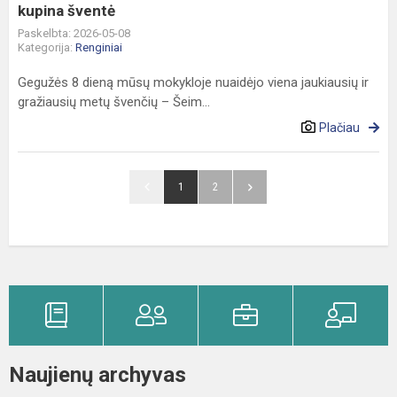
šventė
kupina šventė
Paskelbta: 2026-05-08
Kategorija:
Renginiai
Gegužės 8 dieną mūsų mokykloje nuaidėjo viena jaukiausių ir
gražiausių metų švenčių – Šeim...
Plačiau
1
2
Naujienų archyvas