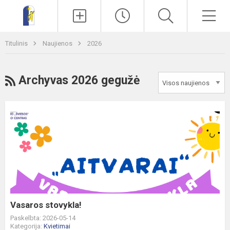
Paieška
Men
Titulinis
Naujienos
2026
RSS
Archyvas 2026 gegužė
Vasaros
stovykla!
Vasaros stovykla!
Paskelbta: 2026-05-14
Kategorija:
Kvietimai