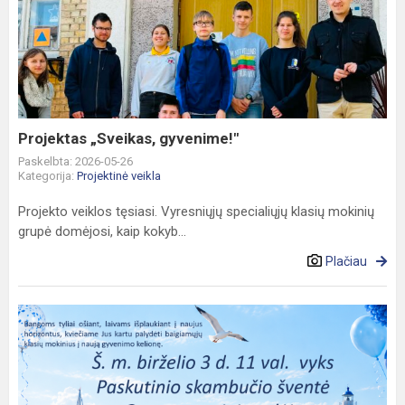
„Sveikas,
gyvenime!"
Projektas „Sveikas, gyvenime!"
Paskelbta: 2026-05-26
Kategorija:
Projektinė veikla
Projekto veiklos tęsiasi. Vyresniųjų specialiųjų klasių mokinių
grupė domėjosi, kaip kokyb...
Plačiau
Kviečiame
į
Paskutinio
skambučio
šventę