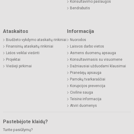
Konsultavimo paslaugos
Bendrabutis
Ataskaitos
Informacija
Biudžeto vykdymo ataskaitų rinkiniai
Nuorodos
Finansinių ataskaitų rinkiniai
Laisvos darbo vietos
Lėšos veiklai viešinti
Asmens duomenų apsauga
Projektai
Konsultavimasis su visuomene
Viešieji pirkimai
Dažniausiai užduodami klausimai
Pranešėjų apsauga
Pamokų tvarkaraščiai
Korupcijos prevencija
Civilinė sauga
Teisinė informacija
Atviri duomenys
Pastebėjote klaidų?
Turite pasiūlymų?