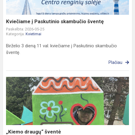
Kviečiame į Paskutinio skambučio šventę
Paskelbta: 2026-05-25
Kategorija:
Kvietimai
Birželio 3 dieną 11 val. kviečiame į Paskutinio skambučio
šventę.
Plačiau
„Kiemo
draugų“
šventė
„Kiemo draugų“ šventė