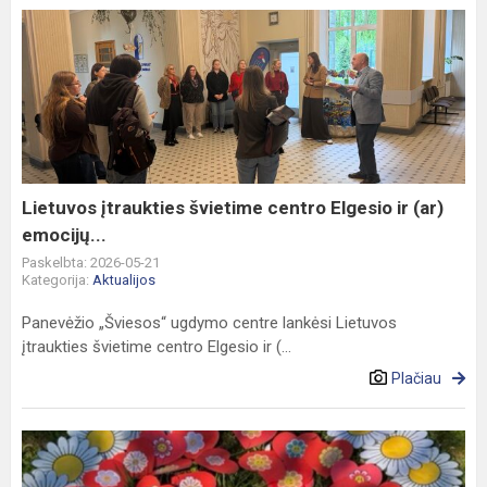
Lietuvos
įtraukties
švietime
centro
Elgesio
ir
(ar)
emocijų...
Lietuvos įtraukties švietime centro Elgesio ir (ar)
emocijų...
Paskelbta: 2026-05-21
Kategorija:
Aktualijos
Panevėžio „Šviesos“ ugdymo centre lankėsi Lietuvos
įtraukties švietime centro Elgesio ir (...
Plačiau
Vaiko
diena