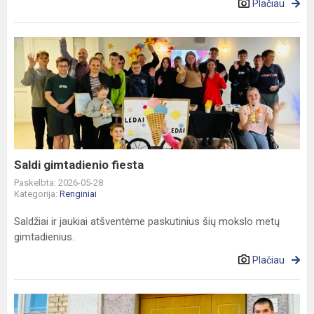
Plačiau
Saldi
gimtadienio
fiesta
Saldi gimtadienio fiesta
Paskelbta: 2026-05-28
Kategorija:
Renginiai
Saldžiai ir jaukiai atšventėme paskutinius šių mokslo metų
gimtadienius.
Plačiau
Projektas