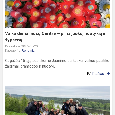
mūsų
Centre
–
pilna
juoko,
nuotykių
Vaiko diena mūsų Centre – pilna juoko, nuotykių ir
ir
šypsenų!
šypsenų!
Paskelbta: 2026-05-20
Kategorija:
Renginiai
Gegužės 15-ąją susitikome Jaunimo parke, kur vaikus pasitiko
žaidimai, pramogos ir nuotyki...
Plačiau
Kelionė
su
savanoriais