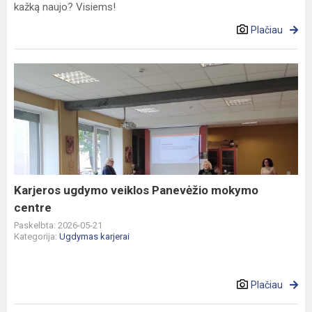
kažką naujo? Visiems!
Plačiau
Karjeros
ugdymo
veiklos
Panevėžio
mokymo
centre
Karjeros ugdymo veiklos Panevėžio mokymo
centre
Paskelbta: 2026-05-21
Kategorija:
Ugdymas karjerai
Plačiau