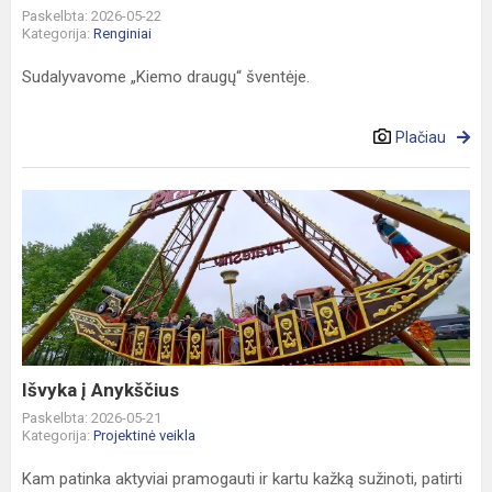
Paskelbta: 2026-05-22
Kategorija:
Renginiai
Sudalyvavome „Kiemo draugų“ šventėje.
Plačiau
Išvyka
į
Anykščius
Išvyka į Anykščius
Paskelbta: 2026-05-21
Kategorija:
Projektinė veikla
Kam patinka aktyviai pramogauti ir kartu kažką sužinoti, patirti