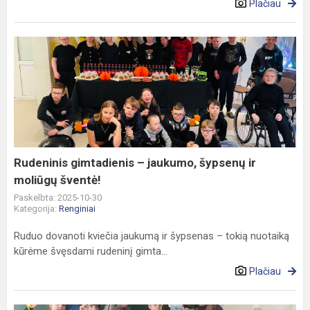
Plačiau
Rudeninis
gimtadienis
–
jaukumo,
šypsenų
ir
moliūgų
šventė!
Rudeninis gimtadienis – jaukumo, šypsenų ir
moliūgų šventė!
Paskelbta: 2025-10-30
Kategorija:
Renginiai
Ruduo dovanoti kviečia jaukumą ir šypsenas – tokią nuotaiką
kūrėme švęsdami rudeninį gimta...
Plačiau