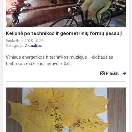
ir
geometrinių
formų
pasaulį
Kelionė po technikos ir geometrinių formų pasaulį
Paskelbta: 2025-10-28
Kategorija:
Aktualijos
Vilniaus energetikos ir technikos muziejus – didžiausias
technikos muziejus Lietuvoje. &n...
Plačiau
Rudens
portretas