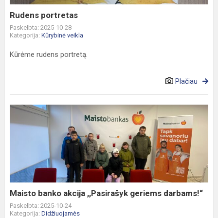
Rudens portretas
Paskelbta: 2025-10-28
Kategorija:
Kūrybinė veikla
Kūrėme rudens portretą.
Plačiau
Maisto
banko
akcija
,,Pasirašyk
geriems
darbams!“
Maisto banko akcija ,,Pasirašyk geriems darbams!“
Paskelbta: 2025-10-24
Kategorija:
Didžiuojamės