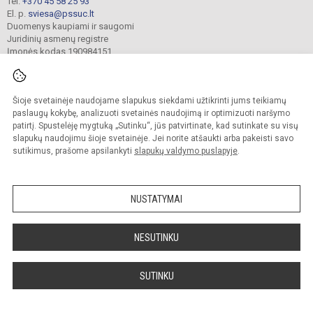
Tel.
+370 45 58 25 93
El. p.
sviesa@pssuc.lt
Duomenys kaupiami ir saugomi
Juridinių asmenų registre
Įmonės kodas 190984151
Šioje svetainėje naudojame slapukus siekdami užtikrinti jums teikiamų
© 2021. Panevėžio „Šviesos“ ugdymo centras. Visos teisės saugomos.
Kopijuoti turinį be raštiško administracijos sutikimo griežtai draudžiama.
paslaugų kokybę, analizuoti svetainės naudojimą ir optimizuoti naršymo
patirtį. Spustelėję mygtuką „Sutinku“, jūs patvirtinate, kad sutinkate su visų
Prieinamumo paraiška
Slapukų valdymas
slapukų naudojimu šioje svetainėje. Jei norite atšaukti arba pakeisti savo
sutikimus, prašome apsilankyti
slapukų valdymo puslapyje
.
Sumanus būdas atnaujinti
mokyklos interneto
svetainę
NUSTATYMAI
NESUTINKU
SUTINKU