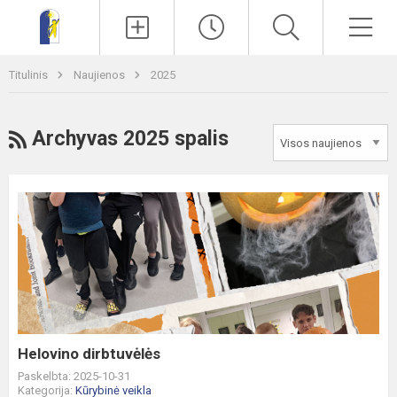
Paieška
Men
Titulinis
Naujienos
2025
RSS
Archyvas 2025 spalis
Helovino
dirbtuvėlės
Helovino dirbtuvėlės
Paskelbta: 2025-10-31
Kategorija:
Kūrybinė veikla