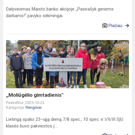
Dalyvavimas Maisto banko akcijoje ,,Pasirašyk geriems
darbams!“ pavyko sėkmingai.
Plačiau
,,Moliūgėlio
gimtadienis"
,,Moliūgėlio gimtadienis"
Paskelbta: 2025-10-23
Kategorija:
Renginiai
Lietingą spalio 23–iąją dieną 7/8 spec., 10 spec. ir I/II/III SĮU
klasės buvo pakviestos į...