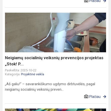
Plačiau
Neigiamų
socialinių
veiksnių
prevencijos
projektas
„Stok!
P...
Neigiamų socialinių veiksnių prevencijos projektas
„Stok! P...
Paskelbta: 2025-10-22
Kategorija:
Projektinė veikla
„Aš galiu!“ – savarankiškumo ugdymo dirbtuvėlės, pagal
neigiamų socialinių veiksnių preven...
Plačiau