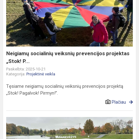
Neigiamų
socialinių
veiksnių
prevencijos
projektas
„Stok!
P...
Neigiamų socialinių veiksnių prevencijos projektas
„Stok! P...
Paskelbta: 2025-10-21
Kategorija:
Projektinė veikla
Tęsiame neigiamų socialinių veiksnių prevencijos projektą
„Stok! Pagalvok! Pirmyn!”.
Plačiau
Susitikimas
su
Šiaulių