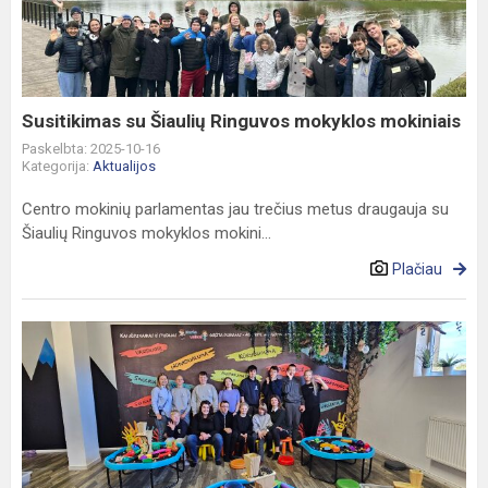
Ringuvos
mokyklos
mokiniais
Susitikimas su Šiaulių Ringuvos mokyklos mokiniais
Paskelbta: 2025-10-16
Kategorija:
Aktualijos
Centro mokinių parlamentas jau trečius metus draugauja su
Šiaulių Ringuvos mokyklos mokini...
Plačiau
Integruota
veikla
„Pojūčių
ir
atradimų
kelionė“