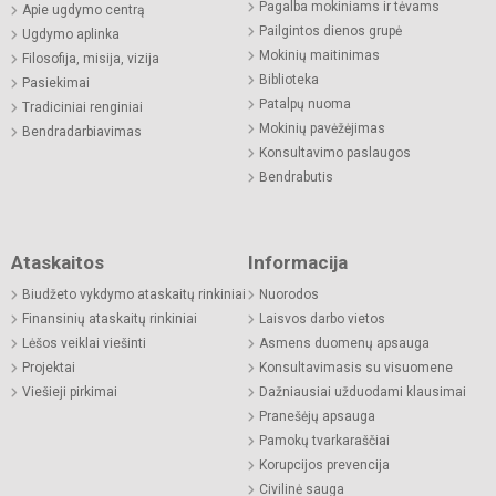
Pagalba mokiniams ir tėvams
Apie ugdymo centrą
Pailgintos dienos grupė
Ugdymo aplinka
Mokinių maitinimas
Filosofija, misija, vizija
Biblioteka
Pasiekimai
Patalpų nuoma
Tradiciniai renginiai
Mokinių pavėžėjimas
Bendradarbiavimas
Konsultavimo paslaugos
Bendrabutis
Ataskaitos
Informacija
Biudžeto vykdymo ataskaitų rinkiniai
Nuorodos
Finansinių ataskaitų rinkiniai
Laisvos darbo vietos
Lėšos veiklai viešinti
Asmens duomenų apsauga
Projektai
Konsultavimasis su visuomene
Viešieji pirkimai
Dažniausiai užduodami klausimai
Pranešėjų apsauga
Pamokų tvarkaraščiai
Korupcijos prevencija
Civilinė sauga