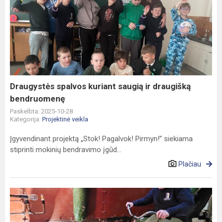
Draugystės
spalvos
kuriant
saugią
ir
draugišką
bendruomenę
Draugystės spalvos kuriant saugią ir draugišką
bendruomenę
Paskelbta: 2025-10-28
Kategorija:
Projektinė veikla
Įgyvendinant projektą „Stok! Pagalvok! Pirmyn!” siekiama
stiprinti mokinių bendravimo įgūd...
Plačiau
Kelionė
po
technikos