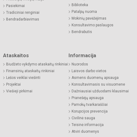
Biblioteka
Pasiekimai
Patalpų nuoma
Tradiciniai renginiai
Mokinių pavėžėjimas
Bendradarbiavimas
Konsultavimo paslaugos
Bendrabutis
Ataskaitos
Informacija
Biudžeto vykdymo ataskaitų rinkiniai
Nuorodos
Finansinių ataskaitų rinkiniai
Laisvos darbo vietos
Lėšos veiklai viešinti
Asmens duomenų apsauga
Projektai
Konsultavimasis su visuomene
Viešieji pirkimai
Dažniausiai užduodami klausimai
Pranešėjų apsauga
Pamokų tvarkaraščiai
Korupcijos prevencija
Civilinė sauga
Teisinė informacija
Atviri duomenys