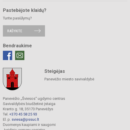
Pastebėjote klaidų?
Turite pasiūlymų?
RAŠYKITE
Bendraukime
Steigėjas
Panevėžio miesto savivaldybė
Panevėžio „Šviesos“ ugdymo centras
Savivaldybės biudžetinė įstaiga
Kranto g. 18, 35173 Panevėžys
Tel.
+370 45 58 25 93
El. p.
sviesa@pssuc.lt
Duomenys kaupiami ir saugomi
Juridinių asmenų registre