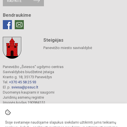
RAŠYKITE
Bendraukime
Steigėjas
Panevėžio miesto savivaldybė
Panevėžio „Šviesos“ ugdymo centras
Savivaldybės biudžetinė įstaiga
Kranto g. 18, 35173 Panevėžys
Tel.
+370 45 58 25 93
El. p.
sviesa@pssuc.lt
Duomenys kaupiami ir saugomi
Juridinių asmenų registre
Įmonės kodas 190984151
Šioje svetainėje naudojame slapukus siekdami užtikrinti jums teikiamų
© 2021. Panevėžio „Šviesos“ ugdymo centras. Visos teisės saugomos.