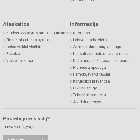
Ataskaitos
Informacija
Biudžeto vykdymo ataskaitų rinkiniai
Nuorodos
Finansinių ataskaitų rinkiniai
Laisvos darbo vietos
Lėšos veiklai viešinti
Asmens duomenų apsauga
Projektai
Konsultavimasis su visuomene
Viešieji pirkimai
Dažniausiai užduodami klausimai
Pranešėjų apsauga
Pamokų tvarkaraščiai
Korupcijos prevencija
Civilinė sauga
Teisinė informacija
Atviri duomenys
Pastebėjote klaidų?
Turite pasiūlymų?