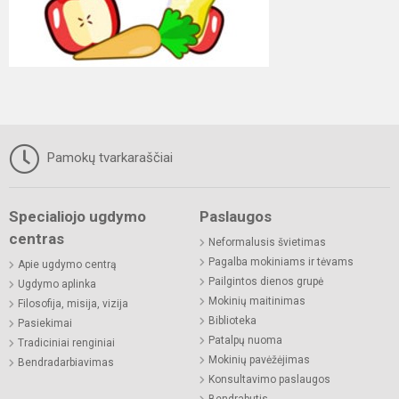
Pamokų tvarkaraščiai
Specialiojo ugdymo
Paslaugos
centras
Neformalusis švietimas
Pagalba mokiniams ir tėvams
Apie ugdymo centrą
Pailgintos dienos grupė
Ugdymo aplinka
Mokinių maitinimas
Filosofija, misija, vizija
Biblioteka
Pasiekimai
Patalpų nuoma
Tradiciniai renginiai
Mokinių pavėžėjimas
Bendradarbiavimas
Konsultavimo paslaugos
Bendrabutis