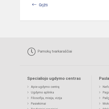
Grįžti
Pamokų tvarkaraščiai
Specialiojo ugdymo centras
Pasl
Apie ugdymo centrą
Nefo
Ugdymo aplinka
Paga
Filosofija, misija, vizija
Pail
Pasiekimai
Moki