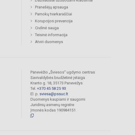
Dažniausiai užduodami klausimai
Pranešėjų apsauga
Pamokų tvarkaraščiai
Korupcijos prevencija
Civilinė sauga
Teisinė informacija
Atviri duomenys
Panevėžio „Šviesos“ ugdymo centras
Savivaldybės biudžetinė įstaiga
Kranto g. 18, 35173 Panevėžys
Tel.
+370 45 58 25 93
El. p.
sviesa@pssuc.lt
Duomenys kaupiami ir saugomi
Juridinių asmenų registre
Įmonės kodas 190984151