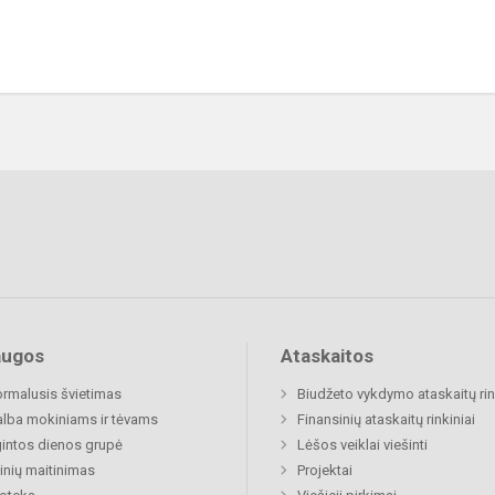
augos
Ataskaitos
rmalusis švietimas
Biudžeto vykdymo ataskaitų rin
lba mokiniams ir tėvams
Finansinių ataskaitų rinkiniai
gintos dienos grupė
Lėšos veiklai viešinti
nių maitinimas
Projektai