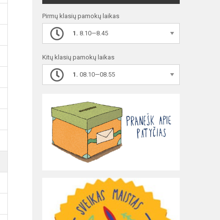
Pirmų klasių pamokų laikas
1.
8.10—8.45
Kitų klasių pamokų laikas
1.
08.10—08.55