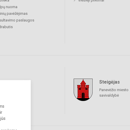
ioteka
Viešieji pirkimai
alpų nuoma
nių pavėžėjimas
sultavimo paslaugos
rabutis
Steigėjas
raukime
Panevėžio miesto
savivaldybė
ums
ir
 jūs