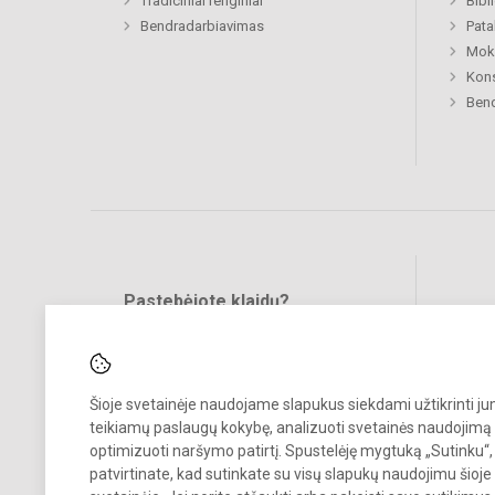
Tradiciniai renginiai
Bibl
Bendradarbiavimas
Pat
Moki
Kon
Bend
Pastebėjote klaidų?
Bend
Turite pasiūlymų?
RAŠYKITE
Šioje svetainėje naudojame slapukus siekdami užtikrinti j
teikiamų paslaugų kokybę, analizuoti svetainės naudojimą 
optimizuoti naršymo patirtį. Spustelėję mygtuką „Sutinku“,
patvirtinate, kad sutinkate su visų slapukų naudojimu šioje