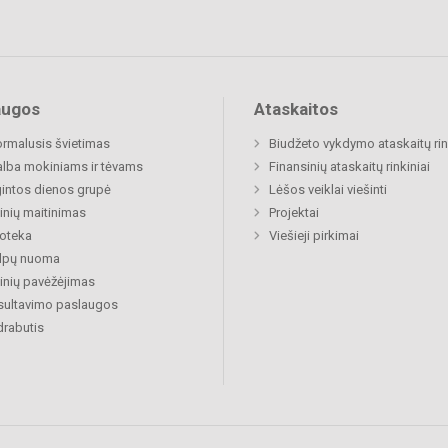
augos
Ataskaitos
rmalusis švietimas
Biudžeto vykdymo ataskaitų rin
lba mokiniams ir tėvams
Finansinių ataskaitų rinkiniai
gintos dienos grupė
Lėšos veiklai viešinti
nių maitinimas
Projektai
ioteka
Viešieji pirkimai
alpų nuoma
nių pavėžėjimas
sultavimo paslaugos
rabutis