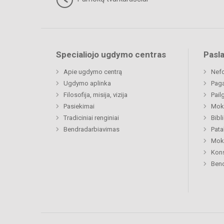
Specialiojo ugdymo centras
Pasl
Apie ugdymo centrą
Nefo
Ugdymo aplinka
Paga
Filosofija, misija, vizija
Pail
Pasiekimai
Moki
Tradiciniai renginiai
Bibl
Bendradarbiavimas
Pat
Moki
Kon
Bend