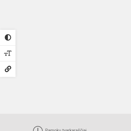
Pamokų tvarkaraščiai