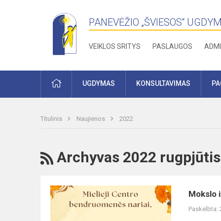
PANEVĖŽIO „ŠVIESOS“ UGDY
VEIKLOS SRITYS
PASLAUGOS
ADMI
PRADŽIA
UGDYMAS
KONSULTAVIMAS
PA
Titulinis
Naujienos
2022
RSS
Archyvas 2022 rugpjūtis
Mokslo
Mokslo i
ir
Paskelbta:
žinių