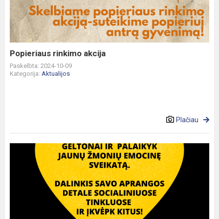
Popieriaus rinkimo akcija
Paskelbta: 2024-10-09
Kategorija:
Aktualijos
Plačiau
Spalio
10
–
renkimės
geltonai