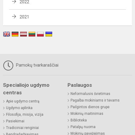
2022
2021
Pamokų tvarkaraščiai
Specialiojo ugdymo
Paslaugos
centras
Neformalusis švietimas
Pagalba mokiniams ir tėvams
Apie ugdymo centrą
Pailgintos dienos grupė
Ugdymo aplinka
Mokinių maitinimas
Filosofija, misija, vizija
Biblioteka
Pasiekimai
Patalpų nuoma
Tradiciniai renginiai
Mokinių pavėžėjimas
Bendradarbiavimas