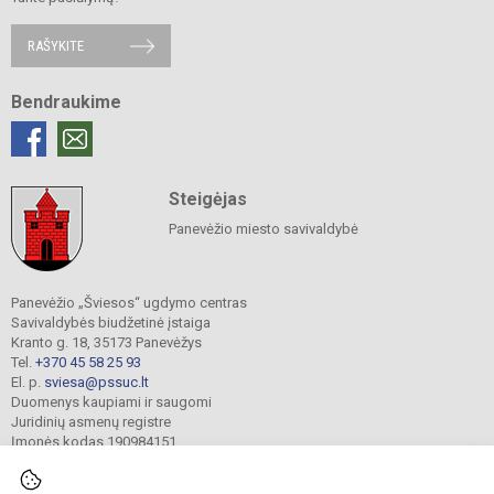
RAŠYKITE
Bendraukime
Steigėjas
Panevėžio miesto savivaldybė
Panevėžio „Šviesos“ ugdymo centras
Savivaldybės biudžetinė įstaiga
Kranto g. 18, 35173 Panevėžys
Tel.
+370 45 58 25 93
El. p.
sviesa@pssuc.lt
Duomenys kaupiami ir saugomi
Juridinių asmenų registre
Įmonės kodas 190984151