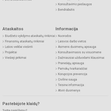
Konsultavimo paslaugos
Bendrabutis
Ataskaitos
Informacija
Biudžeto vykdymo ataskaitų rinkiniai
Nuorodos
Finansinių ataskaitų rinkiniai
Laisvos darbo vietos
Lėšos veiklai viešinti
Asmens duomenų apsauga
Projektai
Konsultavimasis su visuomene
Viešieji pirkimai
Dažniausiai užduodami klausimai
Pranešėjų apsauga
Pamokų tvarkaraščiai
Korupcijos prevencija
Civilinė sauga
Teisinė informacija
Atviri duomenys
Pastebėjote klaidų?
Turite pasiūlymų?