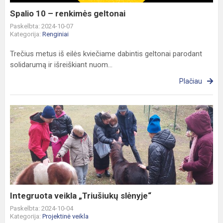
Spalio 10 – renkimės geltonai
Paskelbta: 2024-10-07
Kategorija:
Renginiai
Trečius metus iš eilės kviečiame dabintis geltonai parodant
solidarumą ir išreiškiant nuom...
Plačiau
Integruota
veikla
„Triušiukų
slėnyje“
Integruota veikla „Triušiukų slėnyje“
Paskelbta: 2024-10-04
Kategorija:
Projektinė veikla