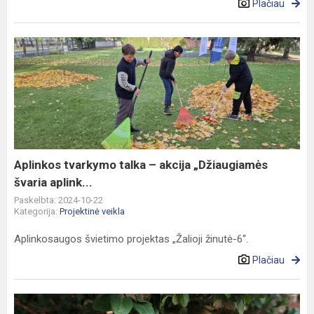
Plačiau
Aplinkos
tvarkymo
talka
–
akcija
„Džiaugiamės
švaria
aplink...
Aplinkos tvarkymo talka – akcija „Džiaugiamės
švaria aplink...
Paskelbta: 2024-10-22
Kategorija:
Projektinė veikla
Aplinkosaugos švietimo projektas „Žalioji žinutė-6“.
Plačiau
Gerumo