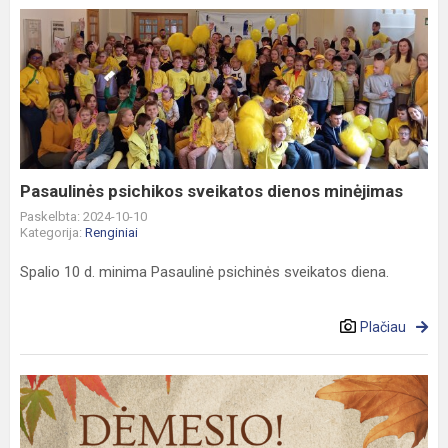
Pasaulinės
psichikos
sveikatos
dienos
minėjimas
Pasaulinės psichikos sveikatos dienos minėjimas
Paskelbta: 2024-10-10
Kategorija:
Renginiai
Spalio 10 d. minima Pasaulinė psichinės sveikatos diena.
Plačiau
Popieriaus
rinkimo
akcija