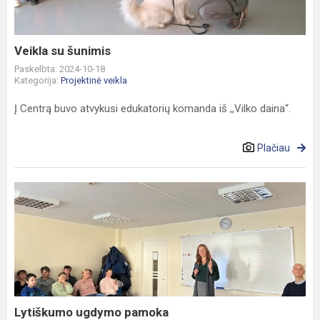
Veikla su šunimis
Paskelbta: 2024-10-18
Kategorija:
Projektinė veikla
Į Centrą buvo atvykusi edukatorių komanda iš ,,Vilko daina“.
Plačiau
Lytiškumo
ugdymo
pamoka
Lytiškumo ugdymo pamoka