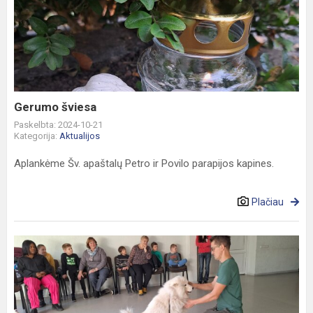
šviesa
Gerumo šviesa
Paskelbta: 2024-10-21
Kategorija:
Aktualijos
Aplankėme Šv. apaštalų Petro ir Povilo parapijos kapines.
Plačiau
Veikla
su
šunimis