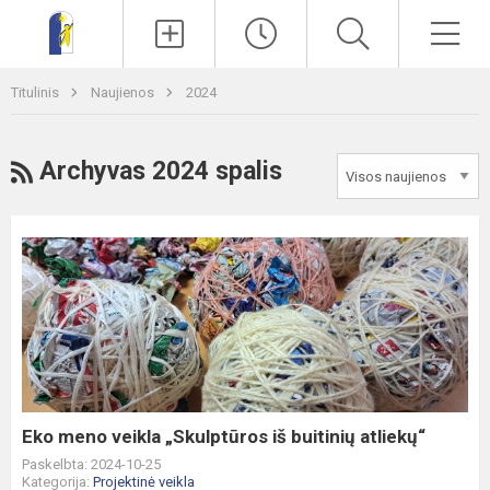
Paieška
Men
Titulinis
Naujienos
2024
RSS
Archyvas 2024 spalis
Eko
meno
veikla
„Skulptūros
iš
buitinių
atliekų“
Eko meno veikla „Skulptūros iš buitinių atliekų“
Paskelbta: 2024-10-25
Kategorija:
Projektinė veikla