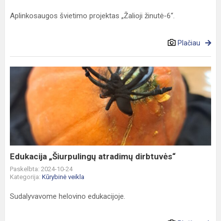
Aplinkosaugos švietimo projektas „Žalioji žinutė-6“.
Plačiau
Edukacija
„Šiurpulingų
atradimų
dirbtuvės“
Edukacija „Šiurpulingų atradimų dirbtuvės“
Paskelbta: 2024-10-24
Kategorija:
Kūrybinė veikla
Sudalyvavome helovino edukacijoje.