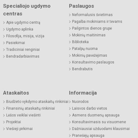
Specialiojo ugdymo
Paslaugos
centras
Neformalusis švietimas
Pagalba mokiniams ir tėvams
Apie ugdymo centrą
Pailgintos dienos grupė
Ugdymo aplinka
Mokinių maitinimas
Filosofija, misija, vizija
Biblioteka
Pasiekimai
Patalpų nuoma
Tradiciniai renginiai
Mokinių pavėžėjimas
Bendradarbiavimas
Konsultavimo paslaugos
Bendrabutis
Ataskaitos
Informacija
Biudžeto vykdymo ataskaitų rinkiniai
Nuorodos
Finansinių ataskaitų rinkiniai
Laisvos darbo vietos
Lėšos veiklai viešinti
Asmens duomenų apsauga
Projektai
Konsultavimasis su visuomene
Viešieji pirkimai
Dažniausiai užduodami klausimai
Pranešėjų apsauga