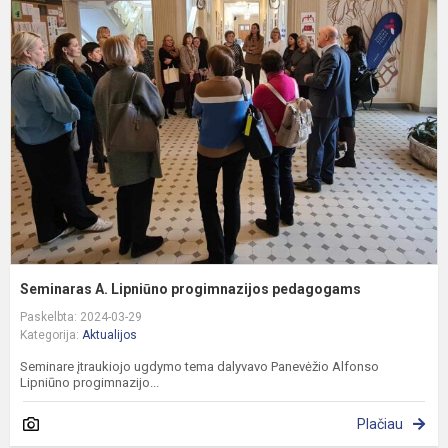
A
L
p
p
Seminaras A. Lipniūno progimnazijos pedagogams
Paskelbta: 2024-03-29
Kategorija:
Aktualijos
Seminare įtraukiojo ugdymo tema dalyvavo Panevėžio Alfonso
Lipniūno progimnazijo...
Plačiau