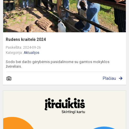
Rudens kraitelė 2024
Paskelbta: 2024-09-26
Kategorija:
Aktualijos
Sodo bei daržo gėrybėmis pasidalinome su gamtos mokyklos
žvėreliais.
Plačiau
Į