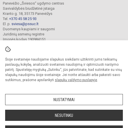
Panevėžio „Šviesos“ ugdymo centras
Savivaldybės biudžetinė įstaiga
Kranto g. 18, 35173 Panevėžys
Tel.
+370 45 58 25 93
El. p.
sviesa@pssuc.lt
Duomenys kaupiami ir saugomi
Juridinių asmenų registre
Įmonės kodas 190984151
Šioje svetainėje naudojame slapukus siekdami užtikrinti jums teikiamų
© 2021. Panevėžio „Šviesos“ ugdymo centras. Visos teisės saugomos.
Kopijuoti turinį be raštiško administracijos sutikimo griežtai draudžiama.
paslaugų kokybę, analizuoti svetainės naudojimą ir optimizuoti naršymo
patirtį. Spustelėję mygtuką „Sutinku“, jūs patvirtinate, kad sutinkate su visų
Prieinamumo paraiška
Slapukų valdymas
slapukų naudojimu šioje svetainėje. Jei norite atšaukti arba pakeisti savo
sutikimus, prašome apsilankyti
slapukų valdymo puslapyje
.
Sumanus būdas atnaujinti
mokyklos interneto
svetainę
NUSTATYMAI
NESUTINKU