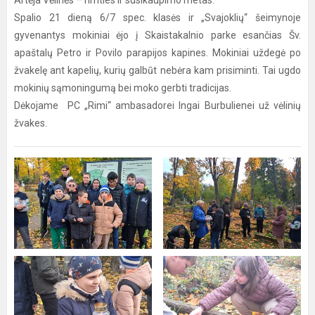
Artėja Vėlinės – rimties ir susikaupimo metas.
Spalio 21 dieną 6/7 spec. klasės ir „Svajoklių“ šeimynoje
gyvenantys mokiniai ėjo į Skaistakalnio parke esančias Šv.
apaštalų Petro ir Povilo parapijos kapines. Mokiniai uždegė po
žvakelę ant kapelių, kurių galbūt nebėra kam prisiminti. Tai ugdo
mokinių sąmoningumą bei moko gerbti tradicijas.
Dėkojame PC „Rimi“ ambasadorei Ingai Burbulienei už vėlinių
žvakes.