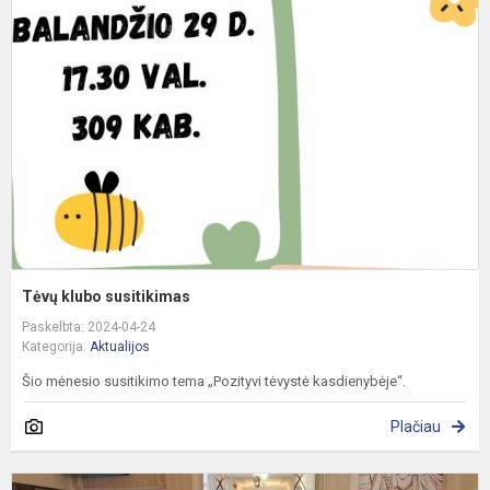
k
s
Tėvų klubo susitikimas
Paskelbta: 2024-04-24
Kategorija:
Aktualijos
Šio mėnesio susitikimo tema „Pozityvi tėvystė kasdienybėje“.
Plačiau
S