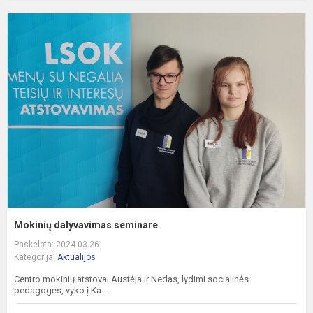
M
d
s
Mokinių dalyvavimas seminare
Paskelbta: 2024-03-26
Kategorija:
Aktualijos
Centro mokinių atstovai Austėja ir Nedas, lydimi socialinės
pedagogės, vyko į Ka...