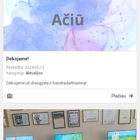
Dėkojame!
Paskelbta: 2024-06-13
Kategorija:
Aktualijos
Dėkojame už draugystę ir bendradarbiavimą!
Plačiau
K
l
–
d