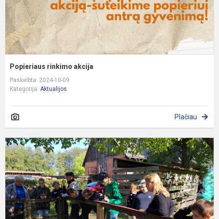
Popieriaus rinkimo akcija
Paskelbta: 2024-10-09
Kategorija:
Aktualijos
Plačiau
R
k
2