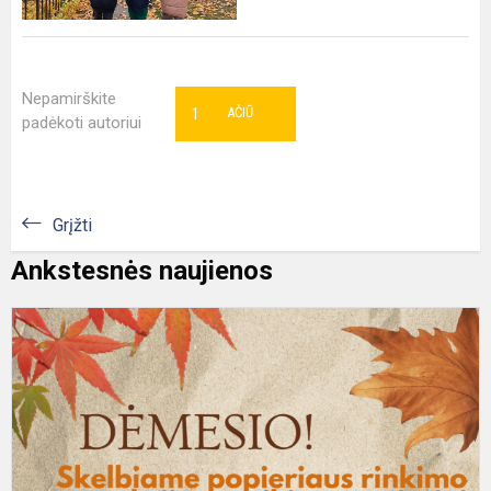
Nepamirškite
1
AČIŪ
padėkoti autoriui
Grįžti
Ankstesnės naujienos
P
r
a