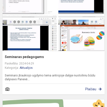
Seminaras pedagogams
Paskelbta: 2024-04-29
Kategorija:
Aktualijos
Seminaro įtraukiojo ugdymo tema antrojoje dalyje nuotoliniu būdu
dalyvavo Panevė...
Plačiau
T