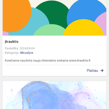
Įtrauktis
Paskelbta: 2024-09-04
Kategorija:
Aktualijos
Kviečiame naudotis nauja internetine svetaine www.itrauktis.lt
Plačiau
D