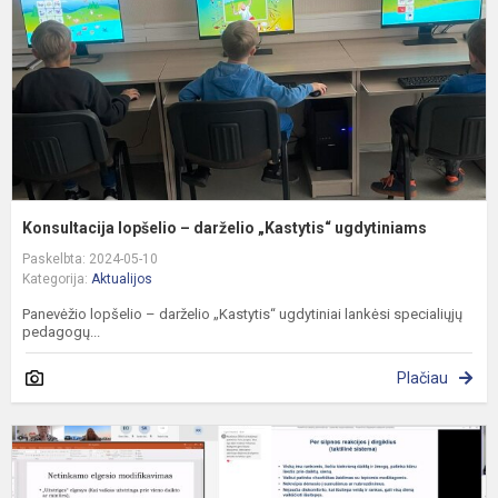
„
u
Konsultacija lopšelio – darželio „Kastytis“ ugdytiniams
Paskelbta: 2024-05-10
Kategorija:
Aktualijos
Panevėžio lopšelio – darželio „Kastytis“ ugdytiniai lankėsi specialiųjų
pedagogų...
Plačiau
S
p