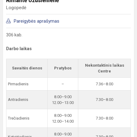
Rimantė Užusienienė
Logopedė
Pareigybės aprašymas
306 kab.
Darbo laikas
Nekontaktinis laikas
Savaitės dienos
Pratybos
Centre
Pirmadienis
–
7.36–8.00
8.00–9.00
Antradienis
7.30–8.00
12.00–13.00
8.00–9.00
Trečiadienis
7.30–8.00
12.00–14.00
8.00–9.00
Ketvirtadienis
7.30–8.00