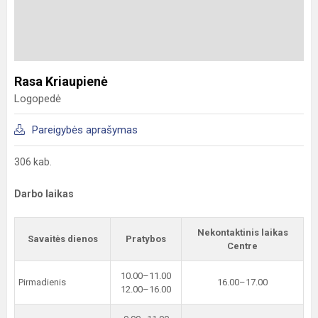
Rasa Kriaupienė
Logopedė
Pareigybės aprašymas
306 kab.
Darbo laikas
Nekontaktinis laikas
Savaitės dienos
Pratybos
Centre
10.00–11.00
Pirmadienis
16.00–17.00
12.00–16.00