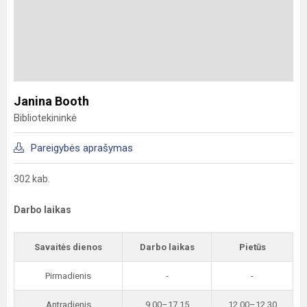
Janina Booth
Bibliotekininkė
Pareigybės aprašymas
302 kab.
Darbo laikas
Savaitės dienos
Darbo laikas
Pietūs
Pirmadienis
-
-
Antradienis
9.00–17.15
12.00–12.30