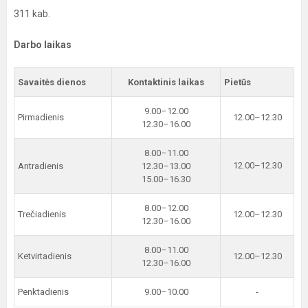
311 kab.
Darbo laikas
Savaitės dienos
Kontaktinis laikas
Pietūs
9.00–12.00
Pirmadienis
12.00–12.30
12.30–16.00
8.00–11.00
12.00–12.30
Antradienis
12.30–13.00
15.00–16.30
8.00–12.00
Trečiadienis
12.00–12.30
12.30–16.00
8.00–11.00
Ketvirtadienis
12.00–12.30
12.30–16.00
Penktadienis
9.00–10.00
-