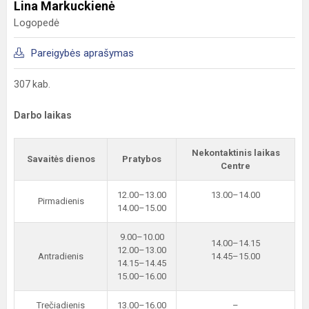
Lina Markuckienė
Logopedė
Pareigybės aprašymas
307 kab.
Darbo laikas
Nekontaktinis laikas
Savaitės dienos
Pratybos
Centre
12.00–13.00
13.00–14.00
Pirmadienis
14.00–15.00
9.00–10.00
14.00–14.15
12.00–13.00
Antradienis
14.45–15.00
14.15–14.45
15.00–16.00
Trečiadienis
13.00–16.00
–