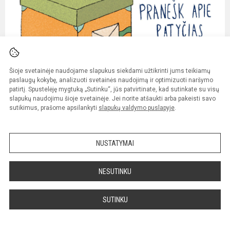
Šioje svetainėje naudojame slapukus siekdami užtikrinti jums teikiamų
paslaugų kokybę, analizuoti svetainės naudojimą ir optimizuoti naršymo
patirtį. Spustelėję mygtuką „Sutinku“, jūs patvirtinate, kad sutinkate su visų
slapukų naudojimu šioje svetainėje. Jei norite atšaukti arba pakeisti savo
sutikimus, prašome apsilankyti
slapukų valdymo puslapyje
.
NUSTATYMAI
NESUTINKU
SUTINKU