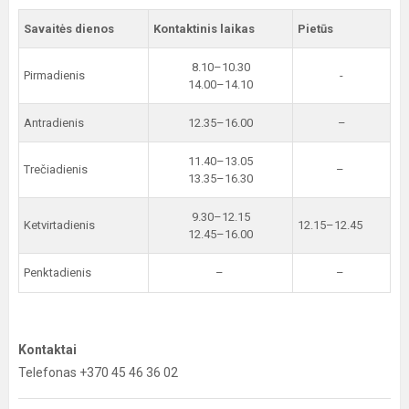
Savaitės dienos
Kontaktinis laikas
Pietūs
8.10–10.30
Pirmadienis
-
14.00–14.10
Antradienis
12.35–16.00
–
11.40–13.05
Trečiadienis
–
13.35–16.30
9.30–12.15
Ketvirtadienis
12.15–12.45
12.45–16.00
Penktadienis
–
–
Kontaktai
Telefonas +370 45 46 36 02