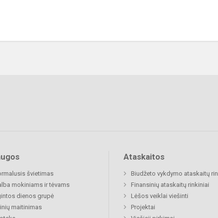
augos
Ataskaitos
rmalusis švietimas
Biudžeto vykdymo ataskaitų rin
lba mokiniams ir tėvams
Finansinių ataskaitų rinkiniai
gintos dienos grupė
Lėšos veiklai viešinti
nių maitinimas
Projektai