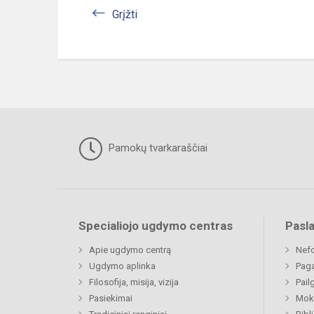
Grįžti
Pamokų tvarkaraščiai
Specialiojo ugdymo centras
Pasl
Apie ugdymo centrą
Nefo
Ugdymo aplinka
Paga
Filosofija, misija, vizija
Pail
Pasiekimai
Moki