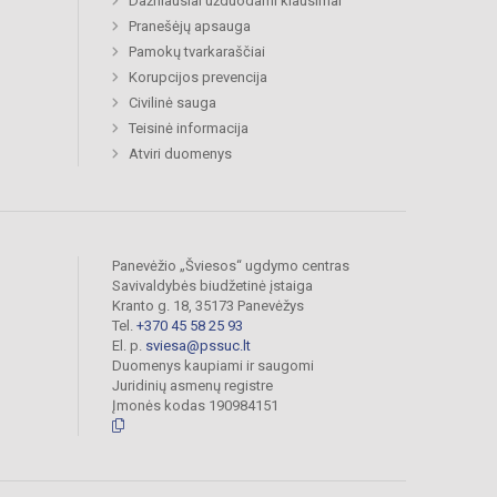
Dažniausiai užduodami klausimai
Pranešėjų apsauga
Pamokų tvarkaraščiai
Korupcijos prevencija
Civilinė sauga
Teisinė informacija
Atviri duomenys
Panevėžio „Šviesos“ ugdymo centras
Savivaldybės biudžetinė įstaiga
Kranto g. 18, 35173 Panevėžys
Tel.
+370 45 58 25 93
El. p.
sviesa@pssuc.lt
Duomenys kaupiami ir saugomi
Juridinių asmenų registre
Įmonės kodas 190984151