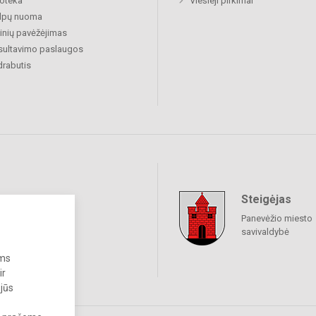
ioteka
Viešieji pirkimai
alpų nuoma
nių pavėžėjimas
sultavimo paslaugos
rabutis
Steigėjas
raukime
Panevėžio miesto
savivaldybė
ums
ir
 jūs