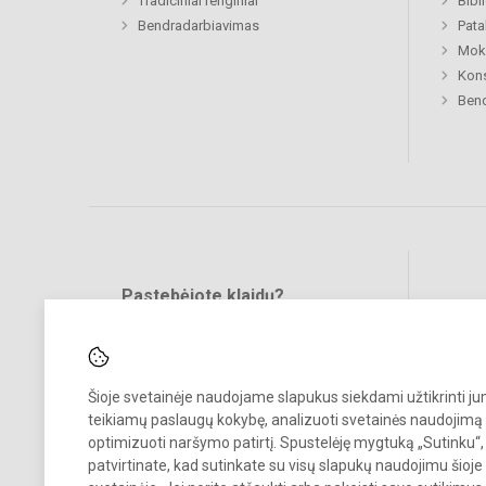
Tradiciniai renginiai
Bibl
Bendradarbiavimas
Pat
Moki
Kon
Bend
Pastebėjote klaidų?
Bend
Turite pasiūlymų?
RAŠYKITE
Šioje svetainėje naudojame slapukus siekdami užtikrinti j
teikiamų paslaugų kokybę, analizuoti svetainės naudojimą 
optimizuoti naršymo patirtį. Spustelėję mygtuką „Sutinku“,
patvirtinate, kad sutinkate su visų slapukų naudojimu šioje