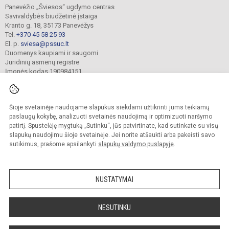
Panevėžio „Šviesos“ ugdymo centras
Savivaldybės biudžetinė įstaiga
Kranto g. 18, 35173 Panevėžys
Tel.
+370 45 58 25 93
El. p.
sviesa@pssuc.lt
Duomenys kaupiami ir saugomi
Juridinių asmenų registre
Įmonės kodas 190984151
Šioje svetainėje naudojame slapukus siekdami užtikrinti jums teikiamų
© 2021. Panevėžio „Šviesos“ ugdymo centras. Visos teisės saugomos.
Kopijuoti turinį be raštiško administracijos sutikimo griežtai draudžiama.
paslaugų kokybę, analizuoti svetainės naudojimą ir optimizuoti naršymo
patirtį. Spustelėję mygtuką „Sutinku“, jūs patvirtinate, kad sutinkate su visų
Prieinamumo paraiška
Slapukų valdymas
slapukų naudojimu šioje svetainėje. Jei norite atšaukti arba pakeisti savo
sutikimus, prašome apsilankyti
slapukų valdymo puslapyje
.
Sumanus būdas atnaujinti
mokyklos interneto
svetainę
NUSTATYMAI
NESUTINKU