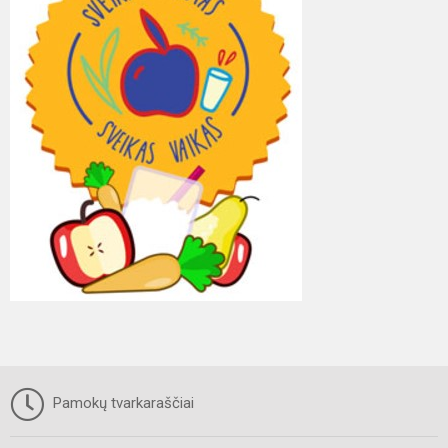
Pamokų tvarkaraščiai