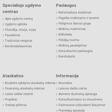
Specialiojo ugdymo
Paslaugos
centras
Neformalusis švietimas
Pagalba mokiniams ir tėvams
Apie ugdymo centrą
Pailgintos dienos grupė
Ugdymo aplinka
Mokinių maitinimas
Filosofija, misija, vizija
Biblioteka
Pasiekimai
Patalpų nuoma
Tradiciniai renginiai
Mokinių pavėžėjimas
Bendradarbiavimas
Konsultavimo paslaugos
Bendrabutis
Ataskaitos
Informacija
Biudžeto vykdymo ataskaitų rinkiniai
Nuorodos
Finansinių ataskaitų rinkiniai
Laisvos darbo vietos
Lėšos veiklai viešinti
Asmens duomenų apsauga
Projektai
Konsultavimasis su visuomene
Viešieji pirkimai
Dažniausiai užduodami klausimai
Pranešėjų apsauga