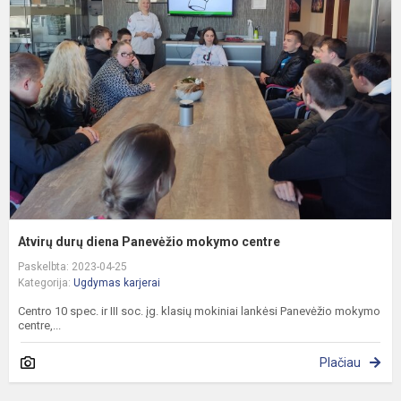
d
d
P
m
c
Atvirų durų diena Panevėžio mokymo centre
Paskelbta: 2023-04-25
Kategorija:
Ugdymas karjerai
Centro 10 spec. ir III soc. įg. klasių mokiniai lankėsi Panevėžio mokymo
centre,...
Plačiau