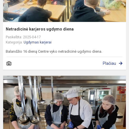
Netradicinė karjeros ugdymo diena
Paskelbta: 2025-04-17
Kategorija:
Ugdymas karjerai
Balandžio 16 dieną Centre vyko netradicinė ugdymo diena.
Plačiau
K
u
v
P
m
c