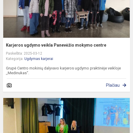
Karjeros ugdymo veikla Panevėžio mokymo centre
Paskelbta: 2025-03-12
Kategorija:
Ugdymas karjerai
Grupė Centro mokinių dalyvavo karjeros ugdymo praktinėje veikloje
,,Medinukas“.
Plačiau
K
d