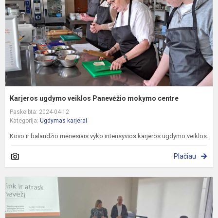
m
c
Karjeros ugdymo veiklos Panevėžio mokymo centre
Paskelbta: 2024-04-12
Kategorija:
Ugdymas karjerai
Kovo ir balandžio mėnesiais vyko intensyvios karjeros ugdymo veiklos.
Plačiau
E
,
ir
a