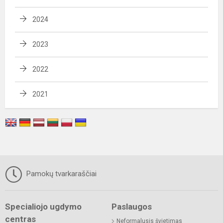
2024
2023
2022
2021
Pamokų tvarkaraščiai
Specialiojo ugdymo
Paslaugos
centras
Neformalusis švietimas