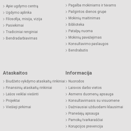
Pagalba mokiniams ir tėvams
Apie ugdymo centrą
Pailgintos dienos grupė
Ugdymo aplinka
Mokinių maitinimas
Filosofija, misija, vizija
Biblioteka
Pasiekimai
Patalpų nuoma
Tradiciniai renginiai
Mokinių pavėžėjimas
Bendradarbiavimas
Konsultavimo paslaugos
Bendrabutis
Ataskaitos
Informacija
Biudžeto vykdymo ataskaitų rinkiniai
Nuorodos
Finansinių ataskaitų rinkiniai
Laisvos darbo vietos
Lėšos veiklai viešinti
Asmens duomenų apsauga
Projektai
Konsultavimasis su visuomene
Viešieji pirkimai
Dažniausiai užduodami klausimai
Pranešėjų apsauga
Pamokų tvarkaraščiai
Korupcijos prevencija