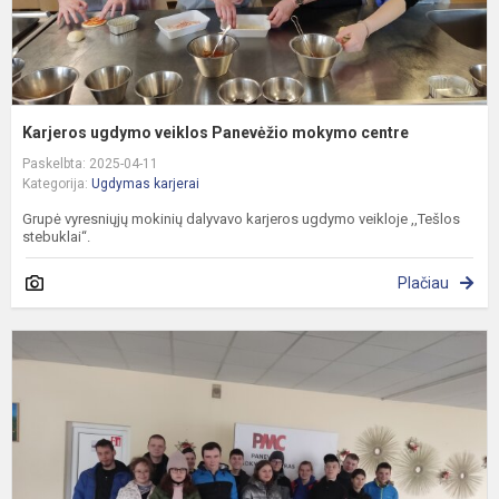
Karjeros ugdymo veiklos Panevėžio mokymo centre
Paskelbta: 2025-04-11
Kategorija:
Ugdymas karjerai
Grupė vyresniųjų mokinių dalyvavo karjeros ugdymo veikloje ,,Tešlos
stebuklai“.
Plačiau
K
u
v
P
m
c