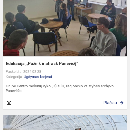
P
Edukacija ,,Pažink ir atrask Panevėžį''
Paskelbta: 2024-02-28
Kategorija:
Ugdymas karjerai
Grupė Centro mokinių vyko į Šiaulių regioninio valstybės archyvo
Panevėžio...
Plačiau
P
m