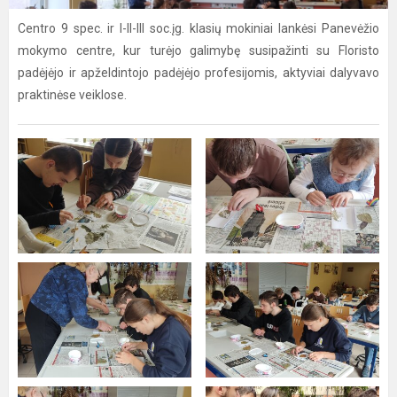
Centro 9 spec. ir I-II-III soc.įg. klasių mokiniai lankėsi Panevėžio
mokymo centre, kur turėjo galimybę susipažinti su Floristo
padėjėjo ir apželdintojo padėjėjo profesijomis, aktyviai dalyvavo
praktinėse veiklose.