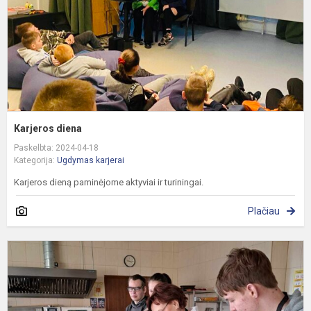
Karjeros diena
Paskelbta: 2024-04-18
Kategorija:
Ugdymas karjerai
Karjeros dieną paminėjome aktyviai ir turiningai.
Plačiau
K
u
v
P