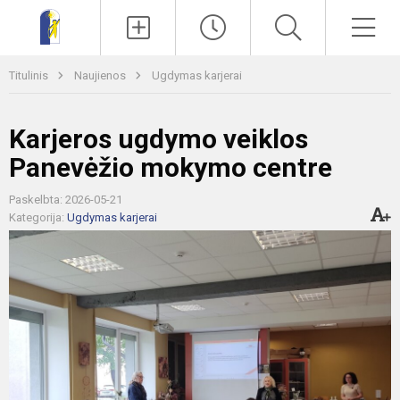
Paieška
Men
Titulinis
Naujienos
Ugdymas karjerai
Karjeros ugdymo veiklos
Panevėžio mokymo centre
Paskelbta: 2026-05-21
Kategorija:
Ugdymas karjerai