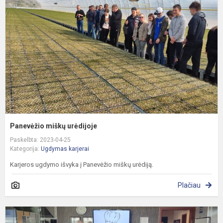
u
Panevėžio miškų urėdijoje
Paskelbta: 2023-04-25
Kategorija:
Ugdymas karjerai
Karjeros ugdymo išvyka į Panevėžio miškų urėdiją.
Plačiau
A