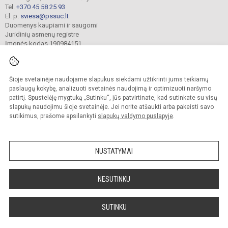
Tel.
+370 45 58 25 93
El. p.
sviesa@pssuc.lt
Duomenys kaupiami ir saugomi
Juridinių asmenų registre
Įmonės kodas 190984151
Šioje svetainėje naudojame slapukus siekdami užtikrinti jums teikiamų
© 2021. Panevėžio „Šviesos“ ugdymo centras. Visos teisės saugomos.
Kopijuoti turinį be raštiško administracijos sutikimo griežtai draudžiama.
paslaugų kokybę, analizuoti svetainės naudojimą ir optimizuoti naršymo
patirtį. Spustelėję mygtuką „Sutinku“, jūs patvirtinate, kad sutinkate su visų
Prieinamumo paraiška
Slapukų valdymas
slapukų naudojimu šioje svetainėje. Jei norite atšaukti arba pakeisti savo
sutikimus, prašome apsilankyti
slapukų valdymo puslapyje
.
Sumanus būdas atnaujinti
mokyklos interneto
svetainę
NUSTATYMAI
NESUTINKU
SUTINKU