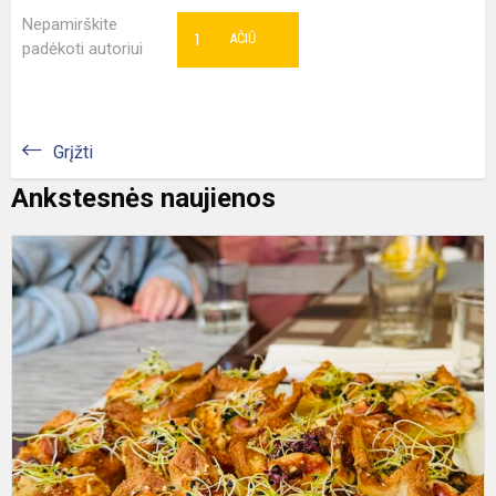
Nepamirškite
1
AČIŪ
padėkoti autoriui
Grįžti
Ankstesnės naujienos
N
u
k
d
„
s