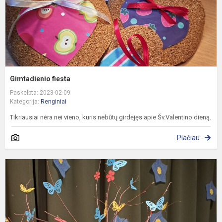
Gimtadienio fiesta
Paskelbta: 2023-02-09
Kategorija:
Renginiai
Tikriausiai nėra nei vieno, kuris nebūtų girdėjęs apie Šv.Valentino dieną.
Plačiau
G
f