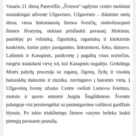
Vasario 21 dieną Panevėžio „Šviesos“ ugdymo centro mokiniai
nuotaikingai atšventė Užgavėnes. Užgavėnės – išskirtinė metų
diena, viena linksmiausių žiemos švenčių, simbolizuojanti
žiemos išvarymą, siekiant prisišaukti pavasarį. Mokiniai,
pasislėpę po velniukų, čigoniukų, raganiukų ir kitokiomis
kaukėmis, kurias patys pasigamino, linksminosi, šoko, dainavo.
Lašininis ir Kanapinis, pasikvietę į pagalbą visus norinčius,
rungėsi traukdami virvę tol, kol Kanapinis nugalėjo. Gedulinga
Morės palydų procesija su raganų, čigonų, žydų ir visokių
baisuoklių dainomis ir muzika, nuvingiavo į bausmės vietą. Į
Užgavėnių šventę užsuko Centre viešinti Lietuvos švietimo,
mokslo ir sporto ministrė Jurgita Šiugždinienė. Šventės
pabaigoje visi persirengėliai su pasimėgavimu vaišinosi gardžiais
blynais. Po tokio triukšmingo žiemos varymo belieka laukti
pirmųjų pavasario pranašų.