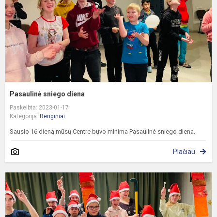
Pasaulinė sniego diena
Paskelbta: 2023-01-17
Kategorija:
Renginiai
Sausio 16 dieną mūsų Centre buvo minima Pasaulinė sniego diena.
Plačiau
K
v