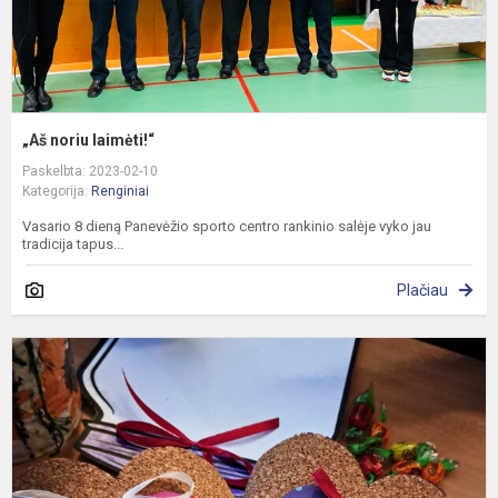
„Aš noriu laimėti!“
Paskelbta: 2023-02-10
Kategorija:
Renginiai
Vasario 8 dieną Panevėžio sporto centro rankinio salėje vyko jau
tradicija tapus...
Plačiau
G
f