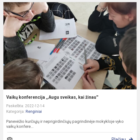
V
k
,
s
k
ž
Vaikų konferencija ,,Augu sveikas, kai žinau''
Paskelbta: 2022-12-14
Kategorija:
Renginiai
Panevėžio kurčiųjų ir neprigirdinčiųjų pagrindinėje mokykloje vyko
vaikų konfere...
Plačiau