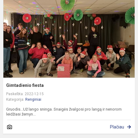
f
Gimtadienio fiesta
Paskelbta: 2022-12-15
Kategorija:
Renginiai
Gruodis...Už lango sninga. Snaigės žvalgosi pro langą ir nenorom
leidžiasi žemyn...
Plačiau