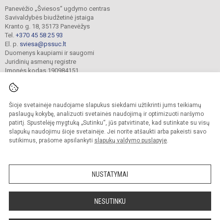
Panevėžio „Šviesos“ ugdymo centras
Savivaldybės biudžetinė įstaiga
Kranto g. 18, 35173 Panevėžys
Tel.
+370 45 58 25 93
El. p.
sviesa@pssuc.lt
Duomenys kaupiami ir saugomi
Juridinių asmenų registre
Įmonės kodas 190984151
Šioje svetainėje naudojame slapukus siekdami užtikrinti jums teikiamų
© 2021. Panevėžio „Šviesos“ ugdymo centras. Visos teisės saugomos.
Kopijuoti turinį be raštiško administracijos sutikimo griežtai draudžiama.
paslaugų kokybę, analizuoti svetainės naudojimą ir optimizuoti naršymo
patirtį. Spustelėję mygtuką „Sutinku“, jūs patvirtinate, kad sutinkate su visų
Prieinamumo paraiška
Slapukų valdymas
slapukų naudojimu šioje svetainėje. Jei norite atšaukti arba pakeisti savo
sutikimus, prašome apsilankyti
slapukų valdymo puslapyje
.
Sumanus būdas atnaujinti
mokyklos interneto
svetainę
NUSTATYMAI
NESUTINKU