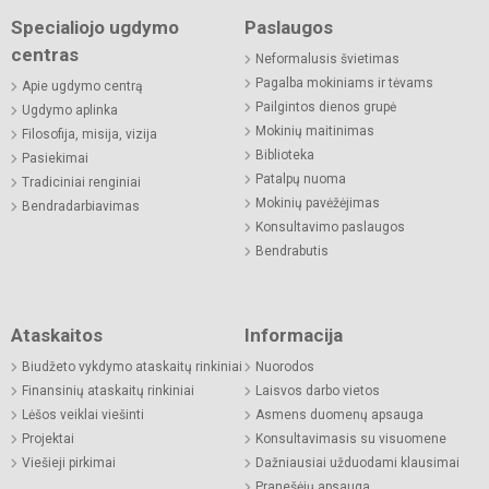
Specialiojo ugdymo
Paslaugos
centras
Neformalusis švietimas
Pagalba mokiniams ir tėvams
Apie ugdymo centrą
Pailgintos dienos grupė
Ugdymo aplinka
Mokinių maitinimas
Filosofija, misija, vizija
Biblioteka
Pasiekimai
Patalpų nuoma
Tradiciniai renginiai
Mokinių pavėžėjimas
Bendradarbiavimas
Konsultavimo paslaugos
Bendrabutis
Ataskaitos
Informacija
Biudžeto vykdymo ataskaitų rinkiniai
Nuorodos
Finansinių ataskaitų rinkiniai
Laisvos darbo vietos
Lėšos veiklai viešinti
Asmens duomenų apsauga
Projektai
Konsultavimasis su visuomene
Viešieji pirkimai
Dažniausiai užduodami klausimai
Pranešėjų apsauga