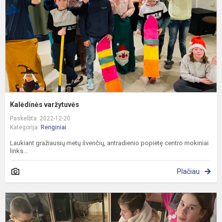
Kalėdinės varžytuvės
Paskelbta: 2022-12-20
Kategorija:
Renginiai
Laukiant gražiausių metų švenčių, antradienio popietę centro mokiniai
links...
Plačiau
„
s
k