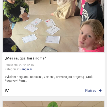
ž
„Mes saugūs, kai žinome“
Paskelbta: 2022-12-16
Kategorija:
Renginiai
Vykdant neigiamų socialinių veiksnių prevencijos projektą ,,Stok!
Pagalvok! Pirm...
Plačiau
G