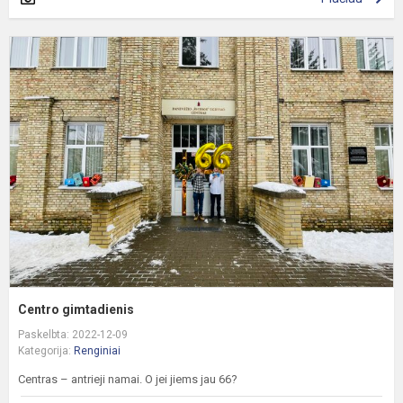
C
g
Centro gimtadienis
Paskelbta: 2022-12-09
Kategorija:
Renginiai
Centras – antrieji namai. O jei jiems jau 66?