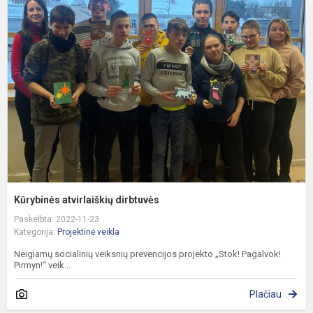
a
d
Kūrybinės atvirlaiškių dirbtuvės
Paskelbta: 2022-11-23
Kategorija:
Projektinė veikla
Neigiamų socialinių veiksnių prevencijos projekto „Stok! Pagalvok!
Pirmyn!“ veik...
Plačiau