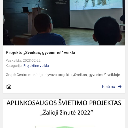
Projekto „Sveikas, gyvenime!“ veikla
Paskelbta: 2023-02-22
Kategorija:
Projektinė veikla
Grupė Centro mokinių dalyvavo projekto „Sveikas, gyvenime!" veikloje.
Plačiau
„
ž
2