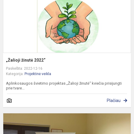
„Žalioji žinutė 2022“
Paskelbta: 2022-12-16
Kategorija:
Projektinė veikla
Aplinkosaugos švietimo projektas „Žalioji žinutė“ kviečia prisijungti
prie tvare...
Plačiau
P
„
a