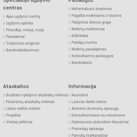
centras
Neformalusis švietimas
Pagalba mokiniams ir tėvams
Apie ugdymo centrą
Pailgintos dienos grupė
Ugdymo aplinka
Mokinių maitinimas
Filosofija, misija, vizija
Biblioteka
Pasiekimai
Patalpų nuoma
Tradiciniai renginiai
Mokinių pavėžėjimas
Bendradarbiavimas
Konsultavimo paslaugos
Bendrabutis
Ataskaitos
Informacija
Biudžeto vykdymo ataskaitų rinkiniai
Nuorodos
Finansinių ataskaitų rinkiniai
Laisvos darbo vietos
Lėšos veiklai viešinti
Asmens duomenų apsauga
Projektai
Konsultavimasis su visuomene
Viešieji pirkimai
Dažniausiai užduodami klausimai
Pranešėjų apsauga
Pamokų tvarkaraščiai