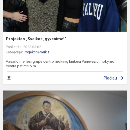
Projektas „Sveikas, gyvenime!"
Paskelbta: 2023-03-02
Kategorija:
Projektinė veikla
Vasario mėnesį grupė centro mokinių lankėsi Panevėžio mokymo
centre patirtinio m...
Plačiau
I
į
v