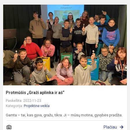
P
„
a
ir
a
Protmūšis „Graži aplinka ir aš“
Paskelbta: 2022-11-23
Kategorija:
Projektinė veikla
Gamta – tai, kas gyva, gražu, tikra. Ji – mūsų motina, gyvybės pradžia.
Plačiau