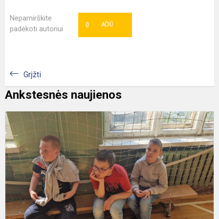
Nepamirškite
0
AČIŪ
padėkoti autoriui
Grįžti
Ankstesnės naujienos
„
g