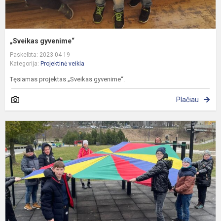
„Sveikas gyvenime“
Paskelbta: 2023-04-19
Kategorija:
Projektinė veikla
Tęsiamas projektas „Sveikas gyvenime“.
Plačiau
„
-
s
š