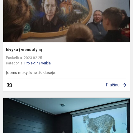
Išvyka į vienuolyną
Paskelbta: 2023-02-25
Kategorija:
Projektinė veikla
Įdomu mokytis ne tik klasėje.
Plačiau
P
„
g
v