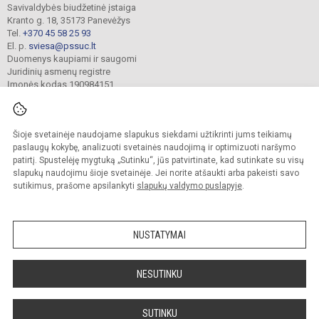
Savivaldybės biudžetinė įstaiga
Kranto g. 18, 35173 Panevėžys
Tel.
+370 45 58 25 93
El. p.
sviesa@pssuc.lt
Duomenys kaupiami ir saugomi
Juridinių asmenų registre
Įmonės kodas 190984151
Šioje svetainėje naudojame slapukus siekdami užtikrinti jums teikiamų
© 2021. Panevėžio „Šviesos“ ugdymo centras. Visos teisės saugomos.
Kopijuoti turinį be raštiško administracijos sutikimo griežtai draudžiama.
paslaugų kokybę, analizuoti svetainės naudojimą ir optimizuoti naršymo
patirtį. Spustelėję mygtuką „Sutinku“, jūs patvirtinate, kad sutinkate su visų
Prieinamumo paraiška
Slapukų valdymas
slapukų naudojimu šioje svetainėje. Jei norite atšaukti arba pakeisti savo
sutikimus, prašome apsilankyti
slapukų valdymo puslapyje
.
Sumanus būdas atnaujinti
mokyklos interneto
svetainę
NUSTATYMAI
NESUTINKU
SUTINKU