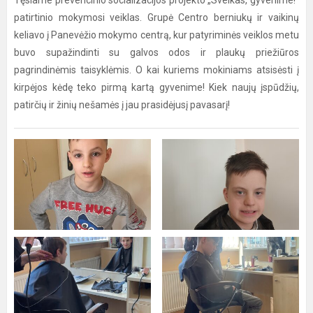
Tęsiame prevencinio socializacijos projekto „Sveikas, gyvenime!“
patirtinio mokymosi veiklas. Grupė Centro berniukų ir vaikinų
keliavo į Panevėžio mokymo centrą, kur patyriminės veiklos metu
buvo supažindinti su galvos odos ir plaukų priežiūros
pagrindinėmis taisyklėmis. O kai kuriems mokiniams atsisėsti į
kirpėjos kėdę teko pirmą kartą gyvenime! Kiek naujų įspūdžių,
patirčių ir žinių nešamės į jau prasidėjusį pavasarį!