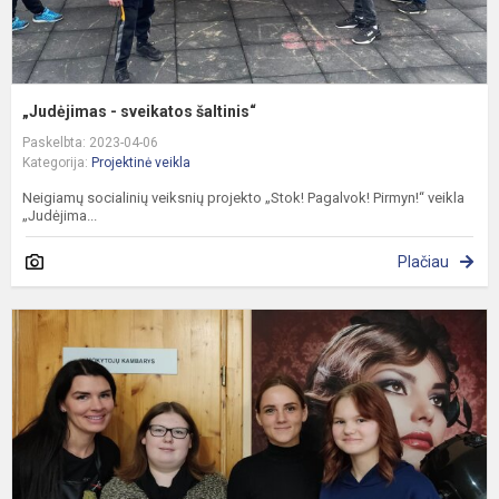
„Judėjimas - sveikatos šaltinis“
Paskelbta: 2023-04-06
Kategorija:
Projektinė veikla
Neigiamų socialinių veiksnių projekto „Stok! Pagalvok! Pirmyn!“ veikla
„Judėjima...
Plačiau
P
„
g