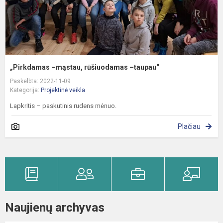
„Pirkdamas –mąstau, rūšiuodamas –taupau“
Paskelbta: 2022-11-09
Kategorija:
Projektinė veikla
Lapkritis – paskutinis rudens mėnuo.
Plačiau
Naujienų archyvas