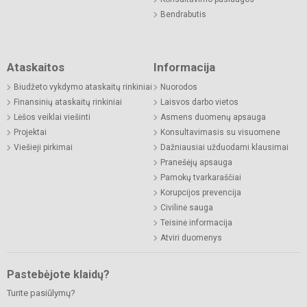
Bendrabutis
Ataskaitos
Informacija
Biudžeto vykdymo ataskaitų rinkiniai
Nuorodos
Finansinių ataskaitų rinkiniai
Laisvos darbo vietos
Lėšos veiklai viešinti
Asmens duomenų apsauga
Projektai
Konsultavimasis su visuomene
Viešieji pirkimai
Dažniausiai užduodami klausimai
Pranešėjų apsauga
Pamokų tvarkaraščiai
Korupcijos prevencija
Civilinė sauga
Teisinė informacija
Atviri duomenys
Pastebėjote klaidų?
Turite pasiūlymų?