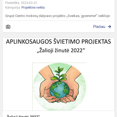
Paskelbta: 2023-02-22
Kategorija:
Projektinė veikla
Grupė Centro mokinių dalyvavo projekto „Sveikas, gyvenime!" veikloje.
Plačiau
„
ž
2
„Žalioji žinutė 2022“