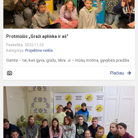
Protmūšis „Graži aplinka ir aš“
Paskelbta: 2022-11-23
Kategorija:
Projektinė veikla
Gamta – tai, kas gyva, gražu, tikra. Ji – mūsų motina, gyvybės pradžia.
Plačiau
„
–
m
r
–
t