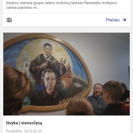
Vasario mėnesį grupė centro mokinių lankėsi Panevėžio mokymo
centre patirtinio m...
Plačiau
I
į
v
Išvyka į vienuolyną
Paskelbta: 2023-02-25