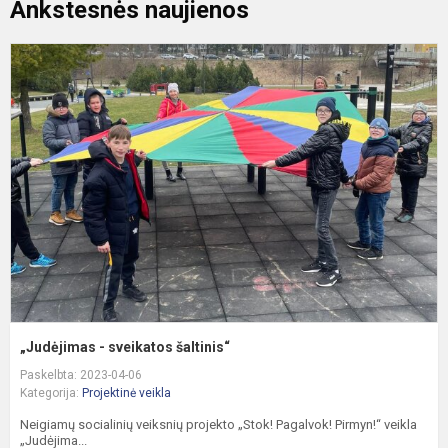
Ankstesnės naujienos
„
-
s
š
„Judėjimas - sveikatos šaltinis“
Paskelbta: 2023-04-06
Kategorija:
Projektinė veikla
Neigiamų socialinių veiksnių projekto „Stok! Pagalvok! Pirmyn!“ veikla
„Judėjima...