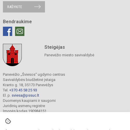
RAŠYKITE
Bendraukime
Steigėjas
Panevėžio miesto savivaldybė
Panevėžio „Šviesos“ ugdymo centras
Savivaldybės biudžetinė įstaiga
Kranto g. 18, 35173 Panevėžys
Tel.
+370 45 58 25 93
El. p.
sviesa@pssuc.lt
Duomenys kaupiami ir saugomi
Juridinių asmenų registre
Įmonės kodas 190984151