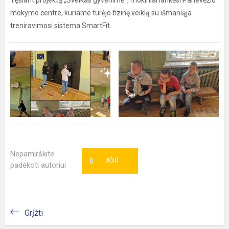
Tęsiant projektą „Sveikas gyvenime“, mokiniai lankėsi Panevėžio
mokymo centre, kuriame turėjo fizinę veiklą su išmaniąja
treniravimosi sistema SmartFit.
Nepamirškite
0
AČIŪ
padėkoti autoriui
Grįžti