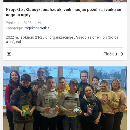
Projekto „Klausyk, analizuok, veik: naujas požiūris į vaikų su
negalia ugdy...
Paskelbta: 2022-11-29
Kategorija:
Projektinė veikla
2022 m. lapkričio 21-25 d. organizacijoje „Associazione Fiori Gioiosi
APS“, Ital...
Plačiau
K
a
d