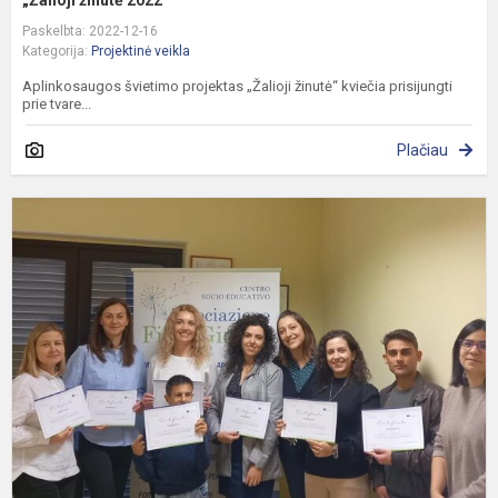
Paskelbta: 2022-12-16
Kategorija:
Projektinė veikla
Aplinkosaugos švietimo projektas „Žalioji žinutė“ kviečia prisijungti
prie tvare...
Plačiau
P
„
a
v
n
p
į
v