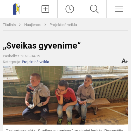
Paieška
Men
Titulinis
Naujienos
Projektinė veikla
„Sveikas gyvenime“
Paskelbta: 2023-04-19
Kategorija:
Projektinė veikla