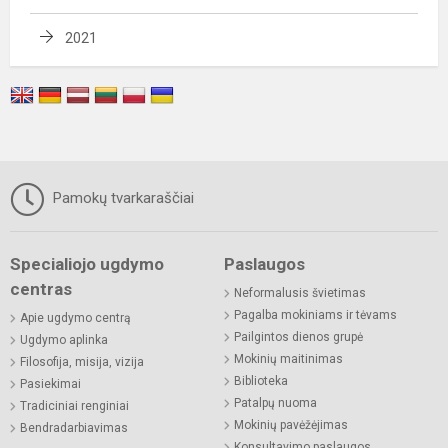
2021
Pamokų tvarkaraščiai
Specialiojo ugdymo
Paslaugos
centras
Neformalusis švietimas
Pagalba mokiniams ir tėvams
Apie ugdymo centrą
Pailgintos dienos grupė
Ugdymo aplinka
Mokinių maitinimas
Filosofija, misija, vizija
Biblioteka
Pasiekimai
Patalpų nuoma
Tradiciniai renginiai
Mokinių pavėžėjimas
Bendradarbiavimas
Konsultavimo paslaugos