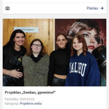
Plačiau
P
„
g
Projektas „Sveikas, gyvenime!"
Paskelbta: 2023-03-02
Kategorija:
Projektinė veikla