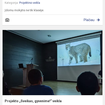
Kategorija:
Projektinė veikla
Įdomu mokytis ne tik klasėje.
Plačiau
P
„
g
v
Projekto „Sveikas, gyvenime!“ veikla