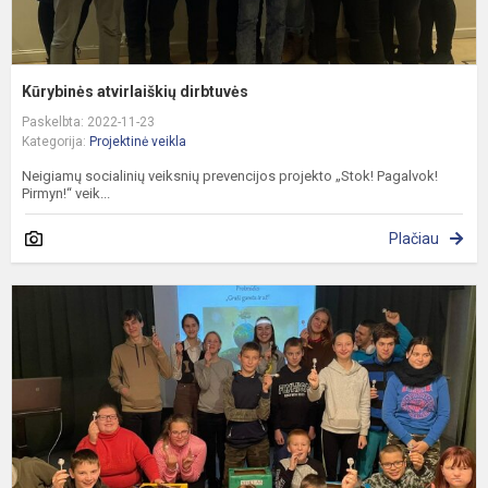
Kūrybinės atvirlaiškių dirbtuvės
Paskelbta: 2022-11-23
Kategorija:
Projektinė veikla
Neigiamų socialinių veiksnių prevencijos projekto „Stok! Pagalvok!
Pirmyn!“ veik...
Plačiau
P
„
a
ir
a