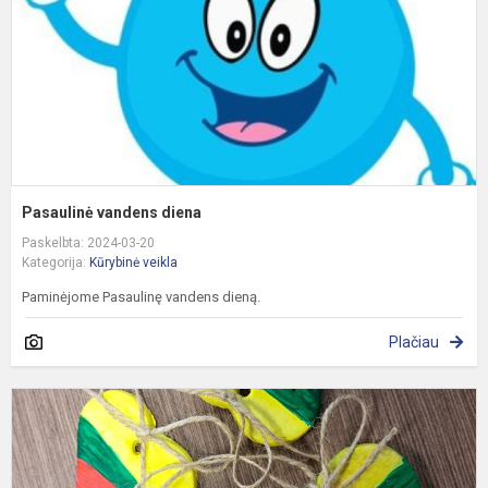
Pasaulinė vandens diena
Paskelbta: 2024-03-20
Kategorija:
Kūrybinė veikla
Paminėjome Pasaulinę vandens dieną.
Plačiau
Š
L