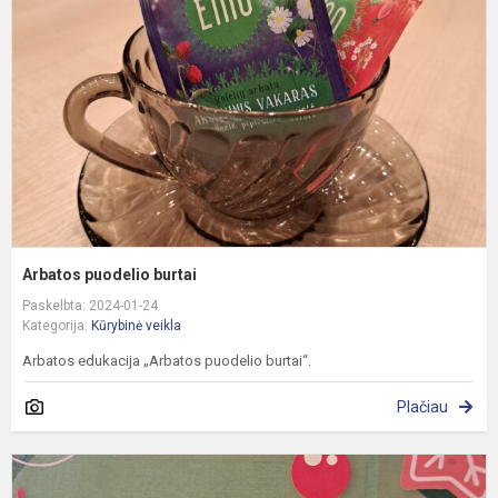
b
Arbatos puodelio burtai
Paskelbta: 2024-01-24
Kategorija:
Kūrybinė veikla
Arbatos edukacija „Arbatos puodelio burtai“.
Plačiau
Ž
u