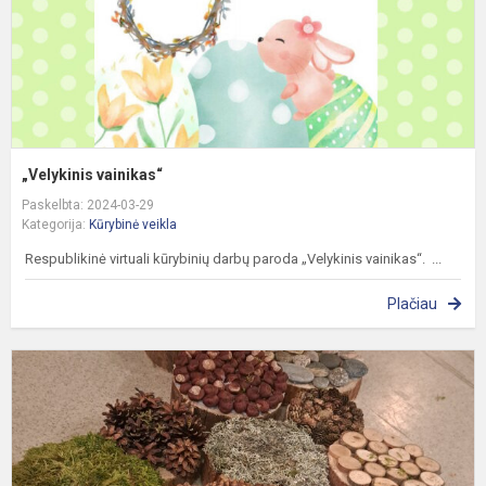
„Velykinis vainikas“
Paskelbta: 2024-03-29
Kategorija:
Kūrybinė veikla
Respublikinė virtuali kūrybinių darbų paroda „Velykinis vainikas“. ...
Plačiau
B
k
t