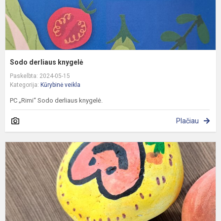
Sodo derliaus knygelė
Paskelbta: 2024-05-15
Kategorija:
Kūrybinė veikla
PC „Rimi“ Sodo derliaus knygelė.
Plačiau
Š
m