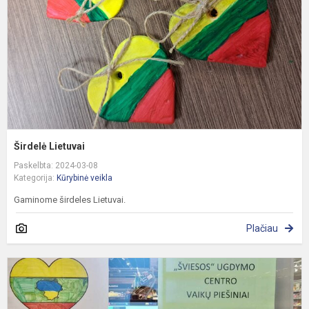
Širdelė Lietuvai
Paskelbta: 2024-03-08
Kategorija:
Kūrybinė veikla
Gaminome širdeles Lietuvai.
Plačiau
V
1
oj