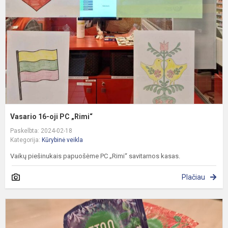
P
„
Vasario 16-oji PC „Rimi“
Paskelbta: 2024-02-18
Kategorija:
Kūrybinė veikla
Vaikų piešinukais papuošėme PC „Rimi“ savitarnos kasas.
Plačiau
A
p