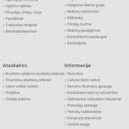
Pailgintos dienos grupė
Ugdymo aplinka
Mokinių maitinimas
Filosofija, misija, vizija
Biblioteka
Pasiekimai
Patalpų nuoma
Tradiciniai renginiai
Mokinių pavėžėjimas
Bendradarbiavimas
Konsultavimo paslaugos
Bendrabutis
Ataskaitos
Informacija
Biudžeto vykdymo ataskaitų rinkiniai
Nuorodos
Finansinių ataskaitų rinkiniai
Laisvos darbo vietos
Lėšos veiklai viešinti
Asmens duomenų apsauga
Projektai
Konsultavimasis su visuomene
Viešieji pirkimai
Dažniausiai užduodami klausimai
Pranešėjų apsauga
Pamokų tvarkaraščiai
Korupcijos prevencija
Civilinė sauga