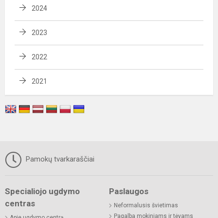
2024
2023
2022
2021
Pamokų tvarkaraščiai
Specialiojo ugdymo
Paslaugos
centras
Neformalusis švietimas
Pagalba mokiniams ir tėvams
Apie ugdymo centrą