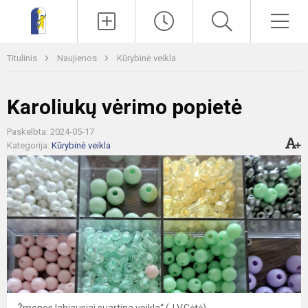
Paieška
Men
Titulinis
Naujienos
Kūrybinė veikla
Karoliukų vėrimo popietė
Paskelbta: 2024-05-17
Kategorija:
Kūrybinė veikla