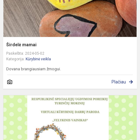
Širdelė mamai
Paskelbta: 2024-05-02
Kategorija:
Kūrybinė veikla
Dovana brangiausiam žmogui.
Plačiau
„
v