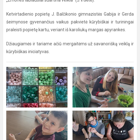
„Žmones labiausiai suartina veikla“ (J.V.Gėtė).
Ketvirtadienio popietę J. Balčikonio gimnazistės Gabija ir Gerda
šeimynose gyvenančius vaikus pakvietė kūrybiškai ir turiningai
praleisti popietę kartu, veriant iš karoliukų margas apyrankes.
Džiaugiamės ir tariame ačiū mergaitėms už savanorišką veiklą ir
kūrybiškas iniciatyvas.