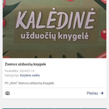
k
Žiemos užduočių knygelė
Paskelbta: 2024-01-10
Kategorija:
Kūrybinė veikla
PC „Rimi“ žiemos užduočių knygelė.
Plačiau