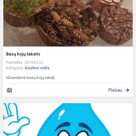
Basų kojų takelis
Paskelbta: 2024-03-22
Kategorija:
Kūrybinė veikla
Išbandėme basų kojų takelį.
Plačiau
P
v
d