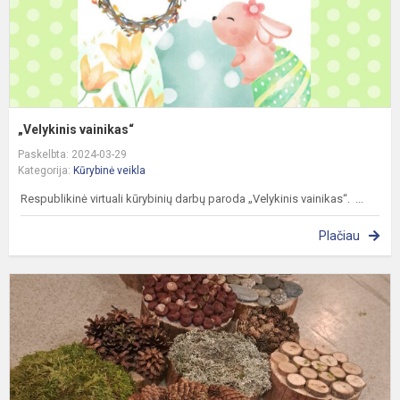
„Velykinis vainikas“
Paskelbta: 2024-03-29
Kategorija:
Kūrybinė veikla
Respublikinė virtuali kūrybinių darbų paroda „Velykinis vainikas“. ...
Plačiau
B
k
t