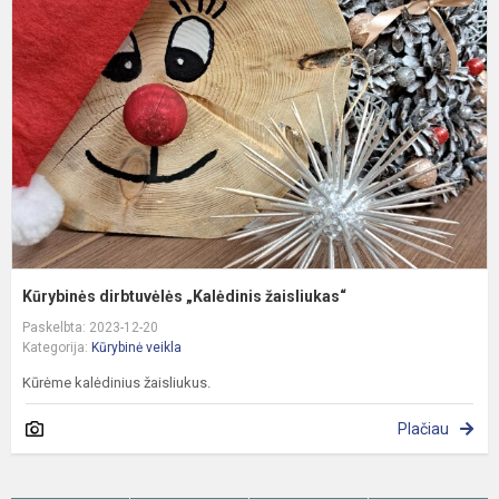
„
ž
Kūrybinės dirbtuvėlės „Kalėdinis žaisliukas“
Paskelbta: 2023-12-20
Kategorija:
Kūrybinė veikla
Kūrėme kalėdinius žaisliukus.
Plačiau