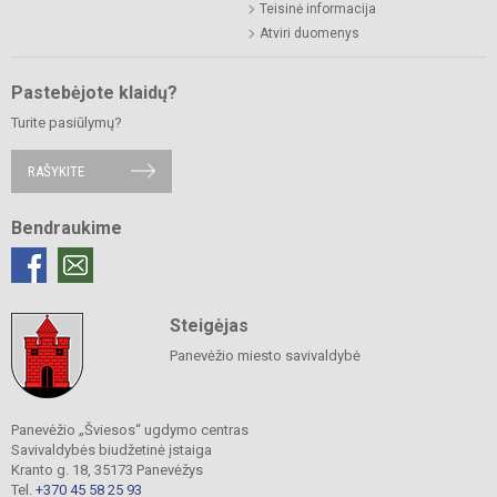
Teisinė informacija
Atviri duomenys
Pastebėjote klaidų?
Turite pasiūlymų?
RAŠYKITE
Bendraukime
Steigėjas
Panevėžio miesto savivaldybė
Panevėžio „Šviesos“ ugdymo centras
Savivaldybės biudžetinė įstaiga
Kranto g. 18, 35173 Panevėžys
Tel.
+370 45 58 25 93