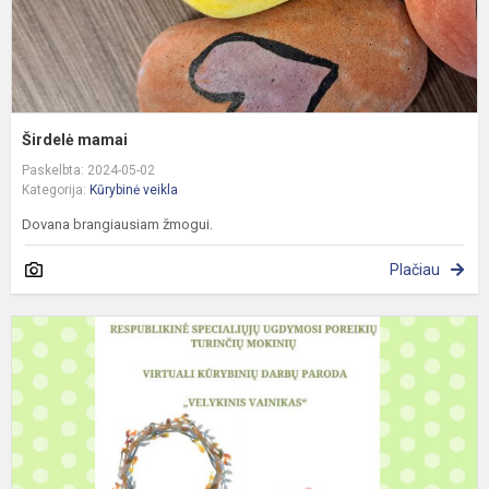
Širdelė mamai
Paskelbta: 2024-05-02
Kategorija:
Kūrybinė veikla
Dovana brangiausiam žmogui.
Plačiau
„
v