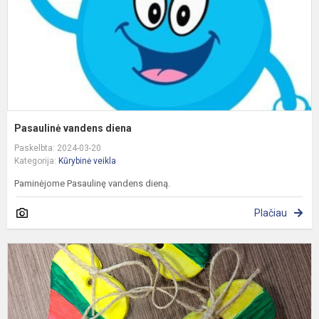
Pasaulinė vandens diena
Paskelbta: 2024-03-20
Kategorija:
Kūrybinė veikla
Paminėjome Pasaulinę vandens dieną.
Plačiau
Š
L