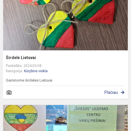
Širdelė Lietuvai
Paskelbta: 2024-03-08
Kategorija:
Kūrybinė veikla
Gaminome širdeles Lietuvai.
Plačiau
V
1
oj
P