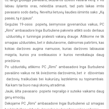
Už lango įpusėjęs pavasaris, skubantis užleisti vasarai vietą ir vis
labiau šylantis oras, neleidžia snausti, tad pats laikas imtis
pavasario sodo darbų. Neveltui lietuvių liaudies išmintis sako: „Ką
pasėsi, tą ir pjausi“.
Gegužės 19-osios popietę, šeimynose gyvenančius vaikus, PC
„Rimi“ ambasadorė Inga Burbulienė pakvietė atlikti sodo derliaus
užduotėlių ir turiningai praleisti vakarą drauge. Atlikome ne tik
smagias užduotėles, bet ir diskutavome, dalinomės patirtimi, kas
kokias daržoves augina namuose, kurias daržoves labiausiai
mėgsta, kurios yra sveikiausios ir kurios nereikalauja daug
priežiūros.
Po užduotėlių atlikimo PC „Rimi“ ambasadorė Inga Burbulienė
pavaišino vaikus ne tik šviežiomis daržovėmis, bet ir džiovintais
daržovių traškučiais bei kukurūzų lazdelėmis su topinambais.
Kai kam tai buvo nauji skonių atradimai.
Jauki, šilta pavasario popietė neprailgo ir suteikė vaikams daug
gerų emocijų.
Dėkojame PC „Rimi“ ambasadorei Ingai Burbulienei už smagias