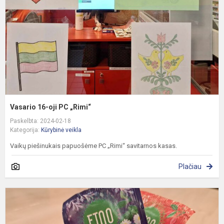
„
Vasario 16-oji PC „Rimi“
Paskelbta: 2024-02-18
Kategorija:
Kūrybinė veikla
Vaikų piešinukais papuošėme PC „Rimi“ savitarnos kasas.
Plačiau
A
p
b