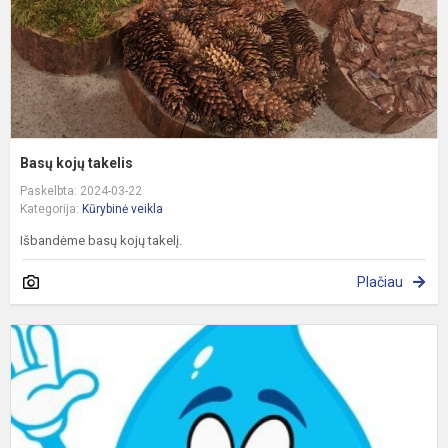
Basų kojų takelis
Paskelbta: 2024-03-22
Kategorija:
Kūrybinė veikla
Išbandėme basų kojų takelį.
Plačiau
P
v
d