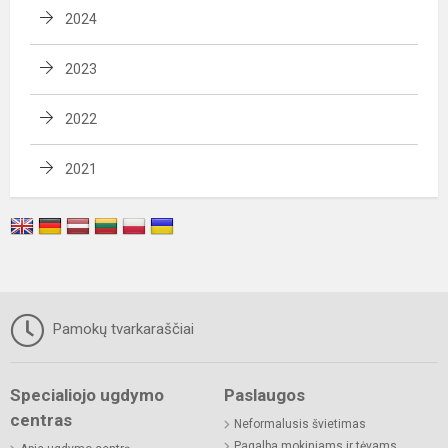
2024
2023
2022
2021
Pamokų tvarkaraščiai
Specialiojo ugdymo
Paslaugos
centras
Neformalusis švietimas
Pagalba mokiniams ir tėvams