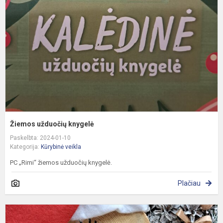
k
Žiemos užduočių knygelė
Paskelbta: 2024-01-10
Kategorija:
Kūrybinė veikla
PC „Rimi“ žiemos užduočių knygelė.
Plačiau
K
d