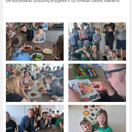
bei kūrybiškas užduočių knygeles ir už sveikas vaišes vaikams.