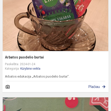
Arbatos puodelio burtai
Paskelbta: 2024-01-24
Kategorija:
Kūrybinė veikla
Arbatos edukacija „Arbatos puodelio burtai“.
Plačiau
Ž
u