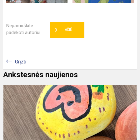
Nepamirškite
0
AČIŪ
padėkoti autoriui
Grįžti
Ankstesnės naujienos
Š
m