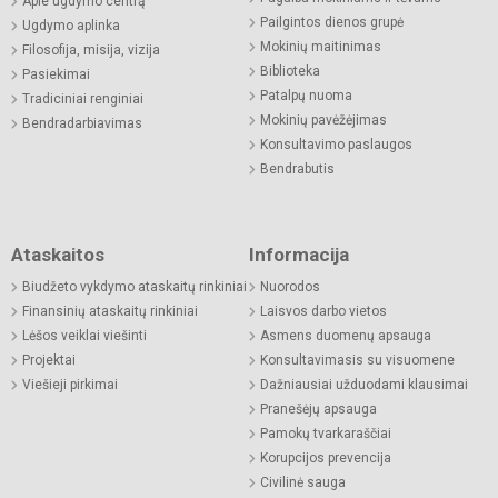
Apie ugdymo centrą
Pailgintos dienos grupė
Ugdymo aplinka
Mokinių maitinimas
Filosofija, misija, vizija
Biblioteka
Pasiekimai
Patalpų nuoma
Tradiciniai renginiai
Mokinių pavėžėjimas
Bendradarbiavimas
Konsultavimo paslaugos
Bendrabutis
Ataskaitos
Informacija
Biudžeto vykdymo ataskaitų rinkiniai
Nuorodos
Finansinių ataskaitų rinkiniai
Laisvos darbo vietos
Lėšos veiklai viešinti
Asmens duomenų apsauga
Projektai
Konsultavimasis su visuomene
Viešieji pirkimai
Dažniausiai užduodami klausimai
Pranešėjų apsauga
Pamokų tvarkaraščiai
Korupcijos prevencija
Civilinė sauga