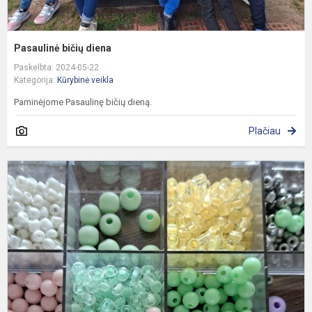
Pasaulinė bičių diena
Paskelbta: 2024-05-22
Kategorija:
Kūrybinė veikla
Paminėjome Pasaulinę bičių dieną.
Plačiau
K
v
p