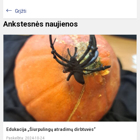
Grįžti
Ankstesnės naujienos
E
„
a
d
Edukacija „Šiurpulingų atradimų dirbtuvės“
Paskelbta: 2024-10-24