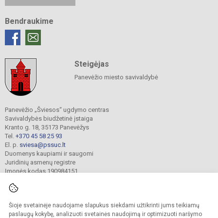
Bendraukime
Steigėjas
Panevėžio miesto savivaldybė
Panevėžio „Šviesos“ ugdymo centras
Savivaldybės biudžetinė įstaiga
Kranto g. 18, 35173 Panevėžys
Tel.
+370 45 58 25 93
El. p.
sviesa@pssuc.lt
Duomenys kaupiami ir saugomi
Juridinių asmenų registre
Įmonės kodas 190984151
Šioje svetainėje naudojame slapukus siekdami užtikrinti jums teikiamų
© 2021. Panevėžio „Šviesos“ ugdymo centras. Visos teisės saugomos.
Kopijuoti turinį be raštiško administracijos sutikimo griežtai draudžiama.
paslaugų kokybę, analizuoti svetainės naudojimą ir optimizuoti naršymo