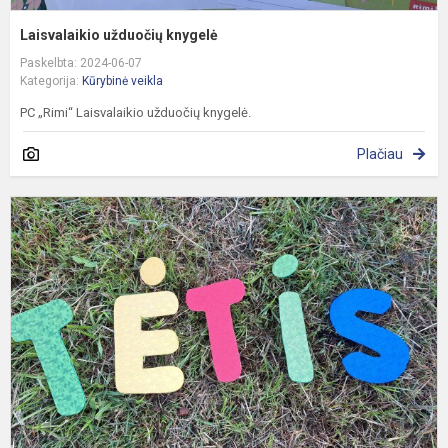
Laisvalaikio užduočių knygelė
Paskelbta: 2024-06-07
Kategorija:
Kūrybinė veikla
PC „Rimi“ Laisvalaikio užduočių knygelė.
Plačiau
D
t