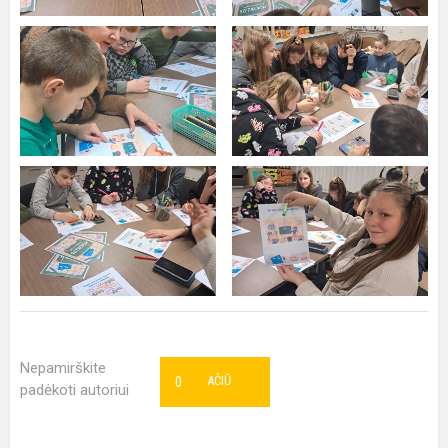
Nepamirškite
0
AČIŪ
padėkoti autoriui