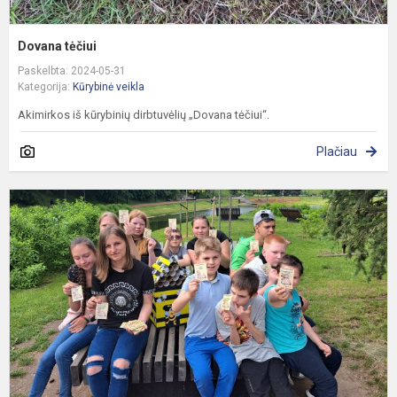
Dovana tėčiui
Paskelbta: 2024-05-31
Kategorija:
Kūrybinė veikla
Akimirkos iš kūrybinių dirbtuvėlių „Dovana tėčiui“.
Plačiau
P
b
d