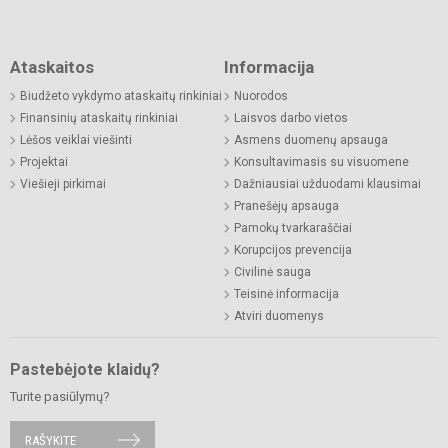
Ataskaitos
Informacija
Biudžeto vykdymo ataskaitų rinkiniai
Nuorodos
Finansinių ataskaitų rinkiniai
Laisvos darbo vietos
Lėšos veiklai viešinti
Asmens duomenų apsauga
Projektai
Konsultavimasis su visuomene
Viešieji pirkimai
Dažniausiai užduodami klausimai
Pranešėjų apsauga
Pamokų tvarkaraščiai
Korupcijos prevencija
Civilinė sauga
Teisinė informacija
Atviri duomenys
Pastebėjote klaidų?
Turite pasiūlymų?
RAŠYKITE