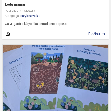
Ledų mainai
Paskelbta: 2024-06-12
Kategorija:
Kūrybinė veikla
Gaivi, gardi ir kūrybiška antradienio popietė.
Plačiau
L
u
k