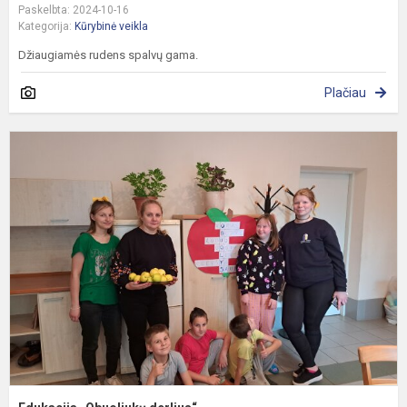
Paskelbta: 2024-10-16
Kategorija:
Kūrybinė veikla
Džiaugiamės rudens spalvų gama.
Plačiau
E
„
d