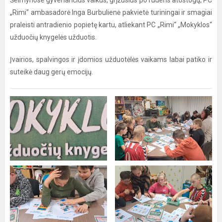
Šeimynose gyvenančius vaikus, grįžusius po rudens atostogų, PC
„Rimi“ ambasadorė Inga Burbulienė pakvietė turiningai ir smagiai
praleisti antradienio popietę kartu, atliekant PC „Rimi“ „Mokyklos“
užduočių knygelės užduotis.
Įvairios, spalvingos ir įdomios užduotėlės vaikams labai patiko ir
suteikė daug gerų emocijų.