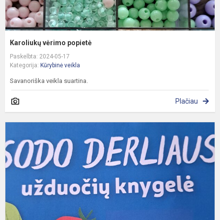
Karoliukų vėrimo popietė
Paskelbta: 2024-05-17
Kategorija:
Kūrybinė veikla
Savanoriška veikla suartina.
Plačiau
S
d
k