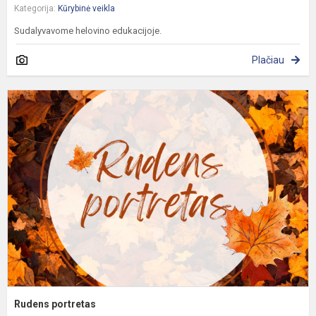
Kategorija:
Kūrybinė veikla
Sudalyvavome helovino edukacijoje.
Plačiau
R
p
Rudens portretas