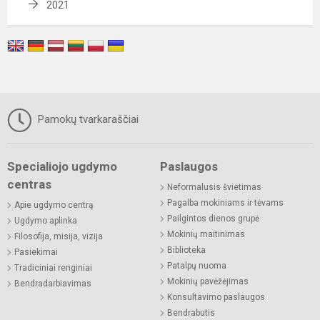
2021
Pamokų tvarkaraščiai
Specialiojo ugdymo
Paslaugos
centras
Neformalusis švietimas
Pagalba mokiniams ir tėvams
Apie ugdymo centrą
Pailgintos dienos grupė
Ugdymo aplinka
Mokinių maitinimas
Filosofija, misija, vizija
Biblioteka
Pasiekimai
Patalpų nuoma
Tradiciniai renginiai
Mokinių pavėžėjimas
Bendradarbiavimas
Konsultavimo paslaugos
Bendrabutis