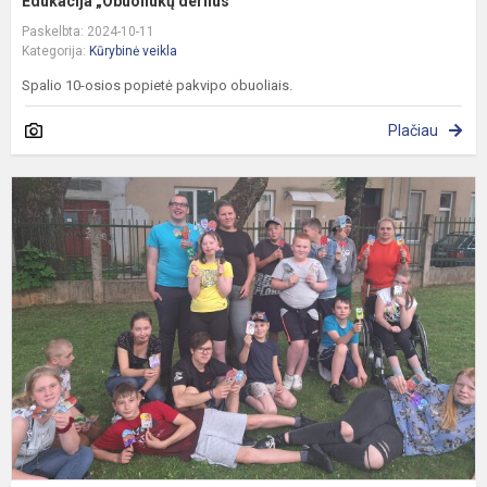
Edukacija „Obuoliukų derlius“
Paskelbta: 2024-10-11
Kategorija:
Kūrybinė veikla
Spalio 10-osios popietė pakvipo obuoliais.
Plačiau
L
m