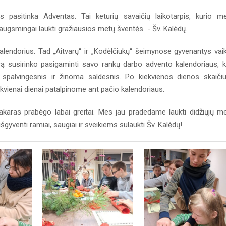
 pasitinka Adventas. Tai keturių savaičių laikotarpis, kurio m
iaugsmingai laukti gražiausios metų šventės - Šv. Kalėdų.
kalendorius. Tad „Aitvarų“ ir „Kodėlčiukų“ šeimynose gyvenantys vaik
arą susirinko pasigaminti savo rankų darbo advento kalendoriaus, 
spalvingesnis ir žinoma saldesnis. Po kiekvienos dienos skaiči
vienai dienai patalpinome ant pačio kalendoriaus.
vakaras prabėgo labai greitai. Mes jau pradedame laukti didžiųjų m
išgyventi ramiai, saugiai ir sveikiems sulaukti Šv. Kalėdų!