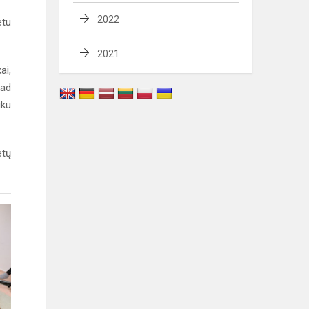
2022
etu
2021
ai,
kad
uku
etų