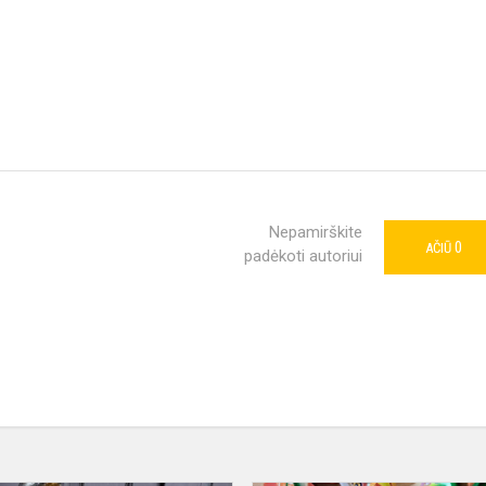
Nepamirškite
0
AČIŪ
padėkoti autoriui