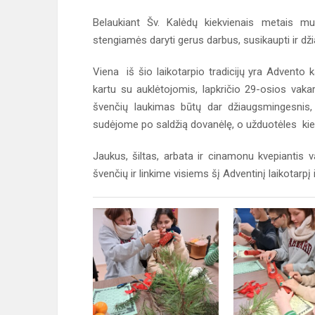
Belaukiant Šv. Kalėdų kiekvienais metais mus
stengiamės daryti gerus darbus, susikaupti ir dž
Viena iš šio laikotarpio tradicijų yra Advento 
kartu su auklėtojomis, lapkričio 29-osios vak
švenčių laukimas būtų dar džiaugsmingesnis, 
sudėjome po saldžią dovanėlę, o užduotėles kiek
Jaukus, šiltas, arbata ir cinamonu kvepiantis 
švenčių ir linkime visiems šį Adventinį laikotarpį 