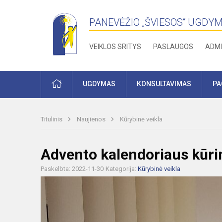
PANEVĖŽIO „ŠVIESOS“ UGDY
VEIKLOS SRITYS
PASLAUGOS
ADMI
PRADŽIA
UGDYMAS
KONSULTAVIMAS
PA
Titulinis
Naujienos
Kūrybinė veikla
Advento kalendoriaus kūr
Paskelbta: 2022-11-30
Kategorija:
Kūrybinė veikla