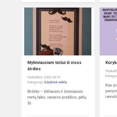
Mylimiausi
tėčiui
iš
visos
širdies
Mylimiausiam tėčiui iš visos
Kūryb
širdies
Paskelb
Kategor
Paskelbta: 2022-06-01
Kategorija:
Kūrybinė veikla
Kas yr
pavyzd
Birželis – šilčiausio ir šviesiausio
ramsti
metų laiko, vasaros pradžios, gėlių
žy...