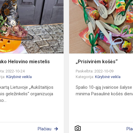
Siauruko
Helovino
miestelis
uko Helovino miestelis
„Prisivirėm košės“
ta: 2022-10-24
Paskelbta: 2022-10-09
ija:
Kūrybinė veikla
Kategorija:
Kūrybinė veikla
kartą Lietuvoje „Aukštaitijos
Spalio 10-ąją įvairiose šalyse
sis geležinkelis“ organizuoja
minima Pasaulinė košės dien
o...
Plačiau
Pla