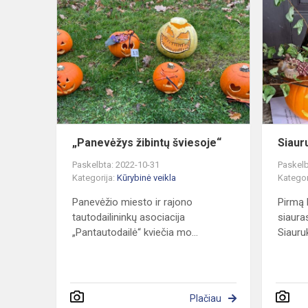
„Panevėžys
žibintų
šviesoje“
„Panevėžys žibintų šviesoje“
Siaur
Paskelbta: 2022-10-31
Paskelb
Kategorija:
Kūrybinė veikla
Kategor
Panevėžio miesto ir rajono
Pirmą 
tautodailininkų asociacija
siaura
„Pantautodailė“ kviečia mo...
Siauruk
Plačiau