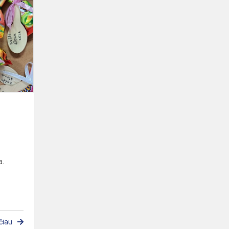
„Prisivirėm
košės“
a.
čiau