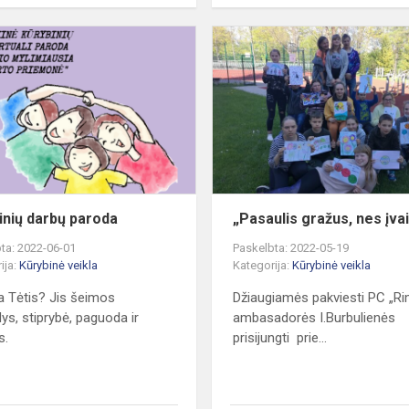
am
Kūrybinių
darbų
paroda
inių darbų paroda
„Pasaulis gražus, nes įvai
ta: 2022-06-01
Paskelbta: 2022-05-19
ija:
Kūrybinė veikla
Kategorija:
Kūrybinė veikla
a Tėtis? Jis šeimos
Džiaugiamės pakviesti PC „Ri
ys, stiprybė, paguoda ir
ambasadorės I.Burbulienės
s.
prisijungti prie...