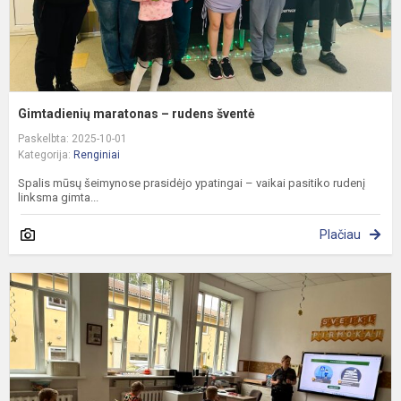
Gimtadienių maratonas – rudens šventė
Paskelbta: 2025-10-01
Kategorija:
Renginiai
Spalis mūsų šeimynose prasidėjo ypatingai – vaikai pasitiko rudenį
linksma gimta...
Plačiau
S
e
p
,
k