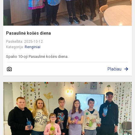
Pasaulinė košės diena
Paskelbta: 2025-10-12
Kategorija:
Renginiai
Spalio 10-oji Pasaulinė košės diena.
Plačiau
G
m
–
r
š