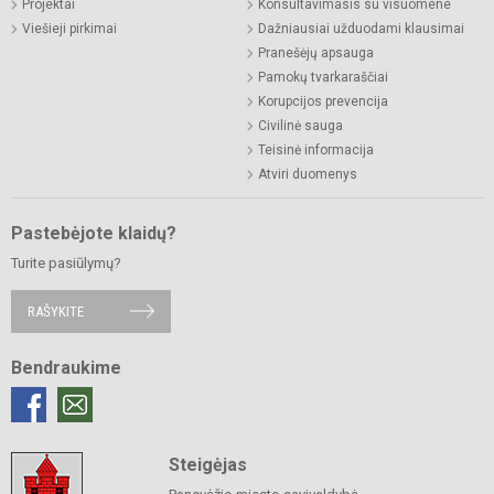
Projektai
Konsultavimasis su visuomene
Viešieji pirkimai
Dažniausiai užduodami klausimai
Pranešėjų apsauga
Pamokų tvarkaraščiai
Korupcijos prevencija
Civilinė sauga
Teisinė informacija
Atviri duomenys
Pastebėjote klaidų?
Turite pasiūlymų?
RAŠYKITE
Bendraukime
Steigėjas