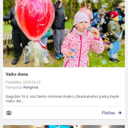
Vaiko diena
Paskelbta: 2025-05-23
Kategorija:
Renginiai
Gegužės 16 d. visi Centro mokiniai išvyko į Skaistakalnio parką švęsti
Vaiko die...
Plačiau
G