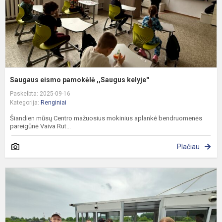
Saugaus eismo pamokėlė ,,Saugus kelyje''
Paskelbta: 2025-09-16
Kategorija:
Renginiai
Šiandien mūsų Centro mažuosius mokinius aplankė bendruomenės
pareigūnė Vaiva Rut...
Plačiau
P
i
l
p
E