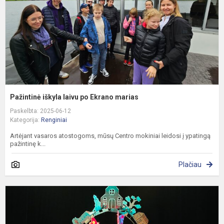
m
Pažintinė iškyla laivu po Ekrano marias
Paskelbta: 2025-06-12
Kategorija:
Renginiai
Artėjant vasaros atostogoms, mūsų Centro mokiniai leidosi į ypatingą
pažintinę k...
Plačiau
„
v
p