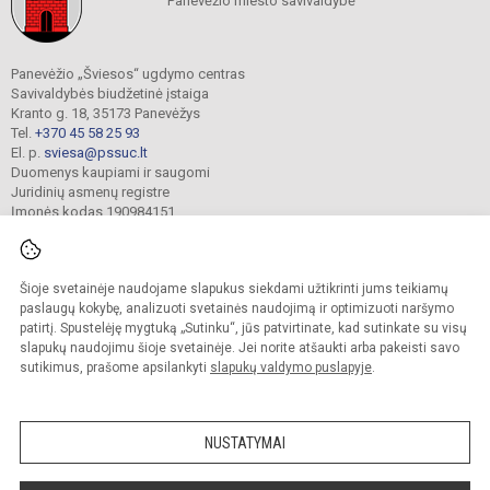
Panevėžio miesto savivaldybė
Panevėžio „Šviesos“ ugdymo centras
Savivaldybės biudžetinė įstaiga
Kranto g. 18, 35173 Panevėžys
Tel.
+370 45 58 25 93
El. p.
sviesa@pssuc.lt
Duomenys kaupiami ir saugomi
Juridinių asmenų registre
Įmonės kodas 190984151
Šioje svetainėje naudojame slapukus siekdami užtikrinti jums teikiamų
© 2021. Panevėžio „Šviesos“ ugdymo centras. Visos teisės saugomos.
Kopijuoti turinį be raštiško administracijos sutikimo griežtai draudžiama.
paslaugų kokybę, analizuoti svetainės naudojimą ir optimizuoti naršymo
patirtį. Spustelėję mygtuką „Sutinku“, jūs patvirtinate, kad sutinkate su visų
Prieinamumo paraiška
Slapukų valdymas
slapukų naudojimu šioje svetainėje. Jei norite atšaukti arba pakeisti savo
sutikimus, prašome apsilankyti
slapukų valdymo puslapyje
.
Sumanus būdas atnaujinti
mokyklos interneto
svetainę
NUSTATYMAI