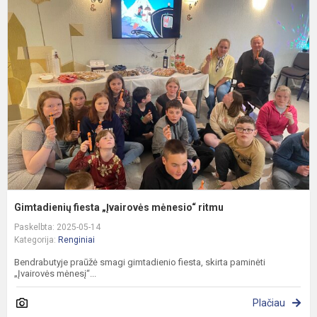
f
„
m
r
Gimtadienių fiesta „Įvairovės mėnesio“ ritmu
Paskelbta: 2025-05-14
Kategorija:
Renginiai
Bendrabutyje praūžė smagi gimtadienio fiesta, skirta paminėti
„Įvairovės mėnesį“...
Plačiau