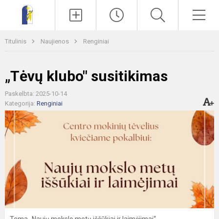
Paieška
Men
Titulinis
Naujienos
Renginiai
„Tėvų klubo" susitikimas
Paskelbta: 2025-10-14
Kategorija:
Renginiai