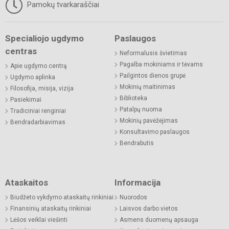
Pamokų tvarkaraščiai
Specialiojo ugdymo
Paslaugos
centras
Neformalusis švietimas
Pagalba mokiniams ir tėvams
Apie ugdymo centrą
Pailgintos dienos grupė
Ugdymo aplinka
Mokinių maitinimas
Filosofija, misija, vizija
Biblioteka
Pasiekimai
Patalpų nuoma
Tradiciniai renginiai
Mokinių pavėžėjimas
Bendradarbiavimas
Konsultavimo paslaugos
Bendrabutis
Ataskaitos
Informacija
Biudžeto vykdymo ataskaitų rinkiniai
Nuorodos
Finansinių ataskaitų rinkiniai
Laisvos darbo vietos
Lėšos veiklai viešinti
Asmens duomenų apsauga