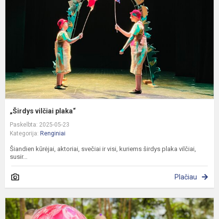
„Širdys vilčiai plaka“
Paskelbta: 2025-05-23
Kategorija:
Renginiai
Šiandien kūrėjai, aktoriai, svečiai ir visi, kuriems širdys plaka vilčiai,
susir...
Plačiau
V
d