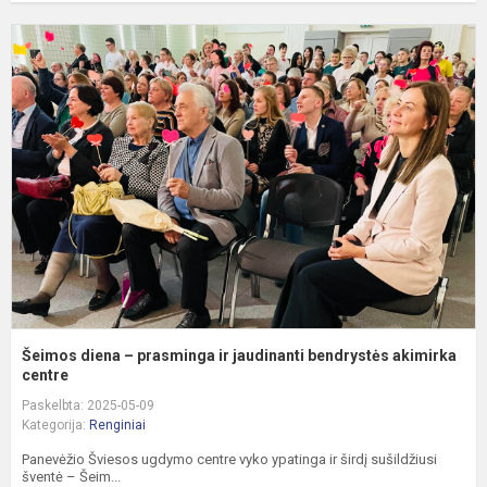
Š
d
–
p
ir
j
b
a
Šeimos diena – prasminga ir jaudinanti bendrystės akimirka
centre
Paskelbta: 2025-05-09
Kategorija:
Renginiai
Panevėžio Šviesos ugdymo centre vyko ypatinga ir širdį sušildžiusi
šventė – Šeim...