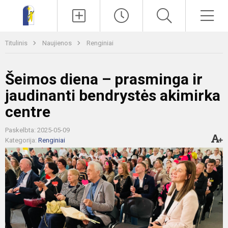
Paieška
Men
Titulinis
Naujienos
Renginiai
Šeimos diena – prasminga ir
jaudinanti bendrystės akimirka
centre
Paskelbta: 2025-05-09
Kategorija:
Renginiai