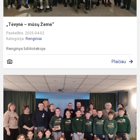
„Tėvynė – mūsų Žemė“
Paskelbta: 2025-04-02
Kategorija:
Renginiai
Renginys bibliotekoje.
Plačiau
A
i
l
p
„
u
c.