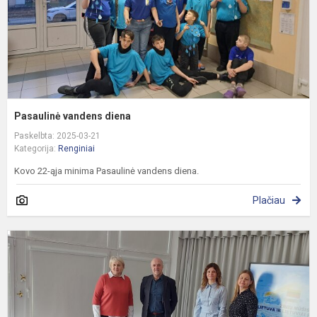
Pasaulinė vandens diena
Paskelbta: 2025-03-21
Kategorija:
Renginiai
Kovo 22-ąja minima Pasaulinė vandens diena.
Plačiau
„
m
L
ir
l