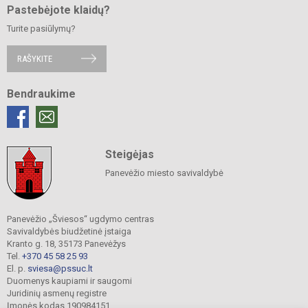
Pastebėjote klaidų?
Turite pasiūlymų?
RAŠYKITE
Bendraukime
Steigėjas
Panevėžio miesto savivaldybė
Panevėžio „Šviesos“ ugdymo centras
Savivaldybės biudžetinė įstaiga
Kranto g. 18, 35173 Panevėžys
Tel.
+370 45 58 25 93
El. p.
sviesa@pssuc.lt
Duomenys kaupiami ir saugomi
Juridinių asmenų registre
Įmonės kodas 190984151