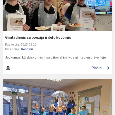
Gimtadienis su poezija ir šefų kovomis
Paskelbta: 2025-03-26
Kategorija:
Renginiai
Jaukumas, kūrybiškumas ir saldžios akimirkos gimtadienio šventėje.
Plačiau
P
v
d