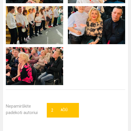
Nepamirškite
2
AČIŪ
padėkoti autoriui