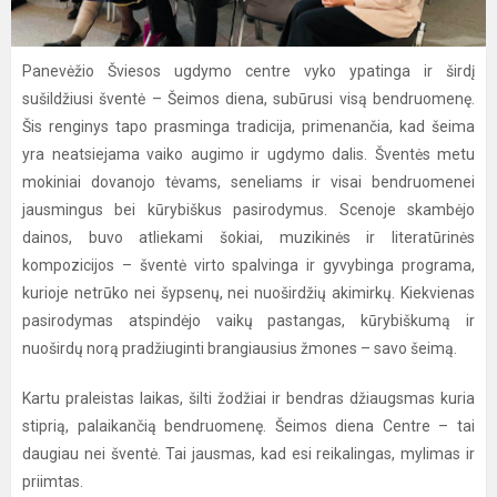
Panevėžio Šviesos ugdymo centre vyko ypatinga ir širdį
sušildžiusi šventė – Šeimos diena, subūrusi visą bendruomenę.
Šis renginys tapo prasminga tradicija, primenančia, kad šeima
yra neatsiejama vaiko augimo ir ugdymo dalis. Šventės metu
mokiniai dovanojo tėvams, seneliams ir visai bendruomenei
jausmingus bei kūrybiškus pasirodymus. Scenoje skambėjo
dainos, buvo atliekami šokiai, muzikinės ir literatūrinės
kompozicijos – šventė virto spalvinga ir gyvybinga programa,
kurioje netrūko nei šypsenų, nei nuoširdžių akimirkų. Kiekvienas
pasirodymas atspindėjo vaikų pastangas, kūrybiškumą ir
nuoširdų norą pradžiuginti brangiausius žmones – savo šeimą.
Kartu praleistas laikas, šilti žodžiai ir bendras džiaugsmas kuria
stiprią, palaikančią bendruomenę. Šeimos diena Centre – tai
daugiau nei šventė. Tai jausmas, kad esi reikalingas, mylimas ir
priimtas.