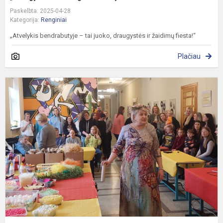
Paskelbta: 2025-04-28
Kategorija:
Renginiai
„Atvelykis bendrabutyje – tai juoko, draugystės ir žaidimų fiesta!“
Plačiau
P
b
r
„
m