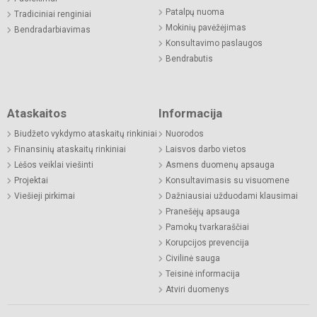
Patalpų nuoma
Tradiciniai renginiai
Mokinių pavėžėjimas
Bendradarbiavimas
Konsultavimo paslaugos
Bendrabutis
Ataskaitos
Informacija
Biudžeto vykdymo ataskaitų rinkiniai
Nuorodos
Finansinių ataskaitų rinkiniai
Laisvos darbo vietos
Lėšos veiklai viešinti
Asmens duomenų apsauga
Projektai
Konsultavimasis su visuomene
Viešieji pirkimai
Dažniausiai užduodami klausimai
Pranešėjų apsauga
Pamokų tvarkaraščiai
Korupcijos prevencija
Civilinė sauga
Teisinė informacija
Atviri duomenys