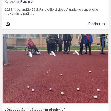
Kategorija:
Renginiai
​2025 m. balandžio 29 d. Panevėžio „Šviesos“ ugdymo centre vyko
mokomasis-pažint...
Plačiau
„
ir
d
A
„Draugystės ir džiaugsmo Atvelykis“