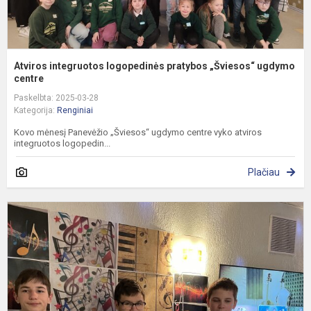
Atviros integruotos logopedinės pratybos „Šviesos“ ugdymo
centre
Paskelbta: 2025-03-28
Kategorija:
Renginiai
Kovo mėnesį Panevėžio „Šviesos“ ugdymo centre vyko atviros
integruotos logopedin...
Plačiau
G
s
p
ir
š
k