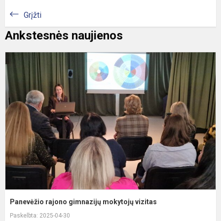
Grįžti
Ankstesnės naujienos
P
r
g
m
v
Panevėžio rajono gimnazijų mokytojų vizitas
Paskelbta: 2025-04-30