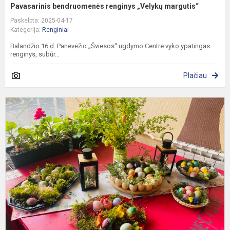
Pavasarinis bendruomenės renginys „Velykų margutis“
Paskelbta: 2025-04-17
Kategorija:
Renginiai
Balandžio 16 d. Panevėžio „Šviesos“ ugdymo Centre vyko ypatingas
renginys, subūr...
Plačiau
M
n
Š
V
l