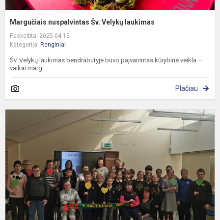
Margučiais nuspalvintas Šv. Velykų laukimas
Paskelbta: 2025-04-15
Kategorija:
Renginiai
Šv. Velykų laukimas bendrabutyje buvo paįvairintas kūrybine veikla –
vaikai marg...
Plačiau
„
–
m
Ž