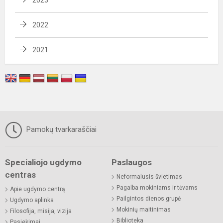
2022
2021
Pamokų tvarkaraščiai
Specialiojo ugdymo
Paslaugos
centras
Neformalusis švietimas
Pagalba mokiniams ir tėvams
Apie ugdymo centrą
Pailgintos dienos grupė
Ugdymo aplinka
Mokinių maitinimas
Filosofija, misija, vizija
Biblioteka
Pasiekimai