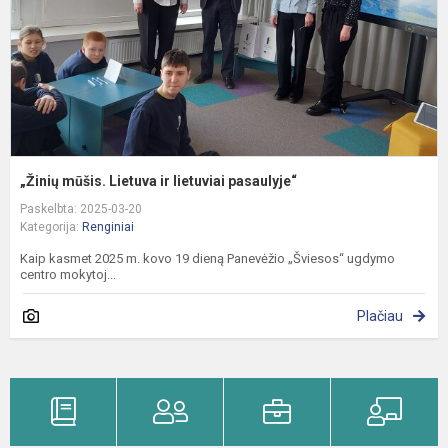
p
„Žinių mūšis. Lietuva ir lietuviai pasaulyje“
Paskelbta: 2025-03-20
Kategorija:
Renginiai
Kaip kasmet 2025 m. kovo 19 dieną Panevėžio „Šviesos“ ugdymo
centro mokytoj...
Plačiau