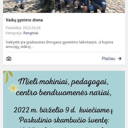
Vaikų gynimo diena
Paskelbta: 2022-06-08
Kategorija:
Renginiai
Vaikystė yra gražiausias žmogaus gyvenimo laikotarpis. Ji kupina
emocijų, ieškoj...
Plačiau
P
s