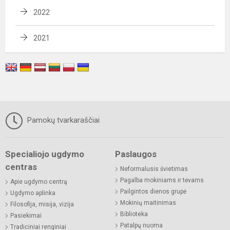
2022
2021
Pamokų tvarkaraščiai
Specialiojo ugdymo
Paslaugos
centras
Neformalusis švietimas
Pagalba mokiniams ir tėvams
Apie ugdymo centrą
Pailgintos dienos grupė
Ugdymo aplinka
Mokinių maitinimas
Filosofija, misija, vizija
Biblioteka
Pasiekimai
Patalpų nuoma
Tradiciniai renginiai