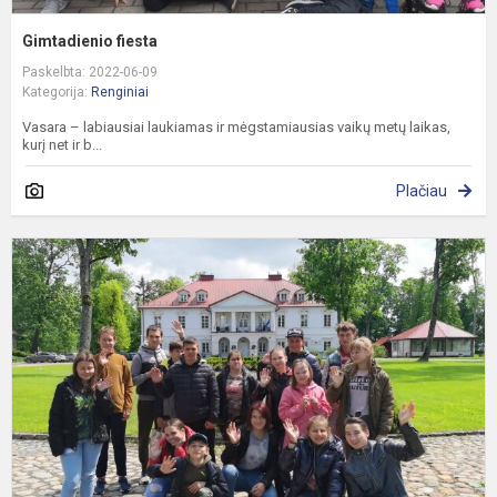
Gimtadienio fiesta
Paskelbta: 2022-06-09
Kategorija:
Renginiai
Vasara – labiausiai laukiamas ir mėgstamiausias vaikų metų laikas,
kurį net ir b...
Plačiau
V
g
d