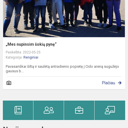
„Mes nupinsim šokių pynę“
Paskelbta: 2022-05-25
Kategorija:
Renginiai
Pavasariškai šiltą ir saulėtą antradienio popietę į Cido areną sugužėjo
gausus b...
Plačiau