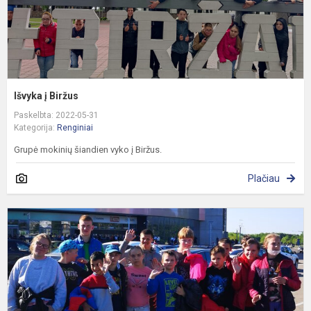
Išvyka į Biržus
Paskelbta: 2022-05-31
Kategorija:
Renginiai
Grupė mokinių šiandien vyko į Biržus.
Plačiau
„
n
š
p