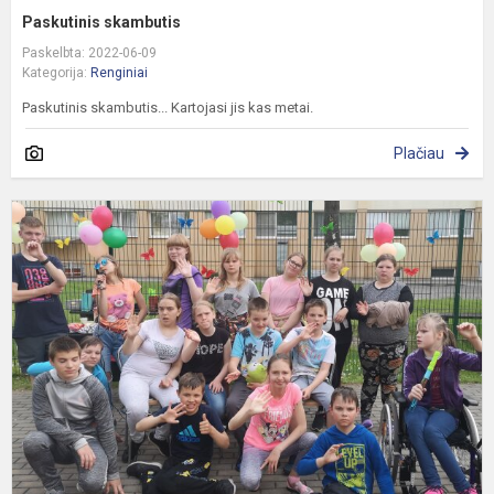
Paskutinis skambutis
Paskelbta: 2022-06-09
Kategorija:
Renginiai
Paskutinis skambutis... Kartojasi jis kas metai.
Plačiau
G
f