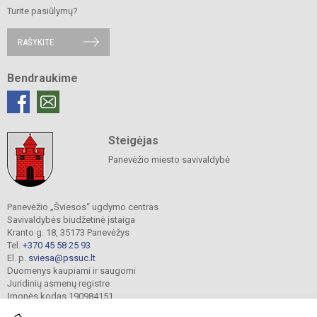
Turite pasiūlymų?
RAŠYKITE
Bendraukime
Steigėjas
Panevėžio miesto savivaldybė
Panevėžio „Šviesos“ ugdymo centras
Savivaldybės biudžetinė įstaiga
Kranto g. 18, 35173 Panevėžys
Tel.
+370 45 58 25 93
El. p.
sviesa@pssuc.lt
Duomenys kaupiami ir saugomi
Juridinių asmenų registre
Įmonės kodas 190984151