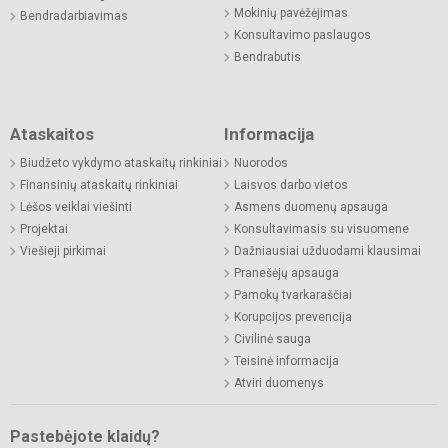
Mokinių pavėžėjimas
Bendradarbiavimas
Konsultavimo paslaugos
Bendrabutis
Ataskaitos
Informacija
Biudžeto vykdymo ataskaitų rinkiniai
Nuorodos
Finansinių ataskaitų rinkiniai
Laisvos darbo vietos
Lėšos veiklai viešinti
Asmens duomenų apsauga
Projektai
Konsultavimasis su visuomene
Viešieji pirkimai
Dažniausiai užduodami klausimai
Pranešėjų apsauga
Pamokų tvarkaraščiai
Korupcijos prevencija
Civilinė sauga
Teisinė informacija
Atviri duomenys
Pastebėjote klaidų?