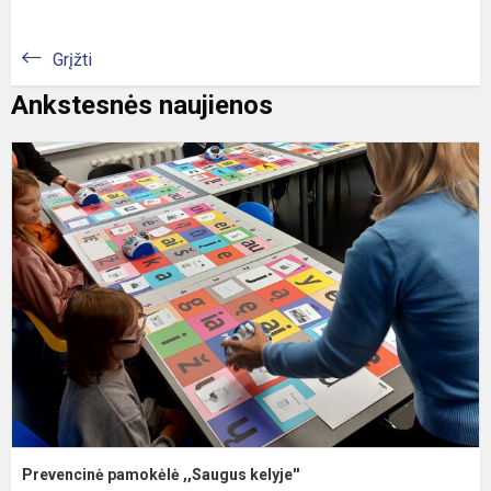
Grįžti
Ankstesnės naujienos
P
p
,
k
Prevencinė pamokėlė ,,Saugus kelyje''