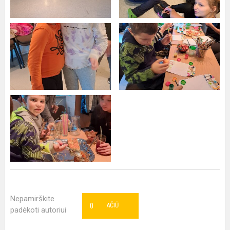
Nepamirškite
0
AČIŪ
padėkoti autoriui