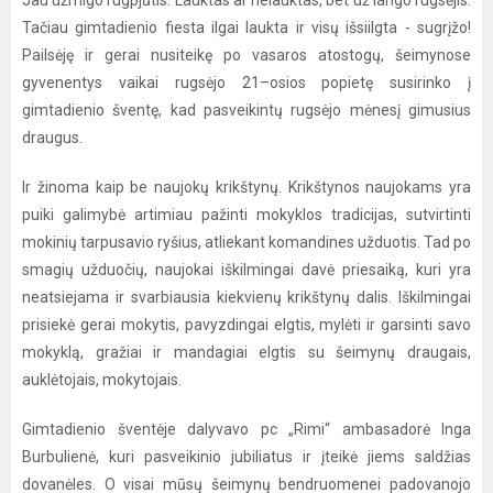
Jau užmigo rugpjūtis. Lauktas ar nelauktas, bet už lango rugsėjis.
Tačiau gimtadienio fiesta ilgai laukta ir visų išsiilgta - sugrįžo!
Pailsėję ir gerai nusiteikę po vasaros atostogų, šeimynose
gyvenentys vaikai rugsėjo 21–osios popietę susirinko į
gimtadienio šventę, kad pasveikintų rugsėjo mėnesį gimusius
draugus.
Ir žinoma kaip be naujokų krikštynų. Krikštynos naujokams yra
puiki galimybė artimiau pažinti mokyklos tradicijas, sutvirtinti
mokinių tarpusavio ryšius, atliekant komandines užduotis. Tad po
smagių užduočių, naujokai iškilmingai davė priesaiką, kuri yra
neatsiejama ir svarbiausia kiekvienų krikštynų dalis. Iškilmingai
prisiekė gerai mokytis, pavyzdingai elgtis, mylėti ir garsinti savo
mokyklą, gražiai ir mandagiai elgtis su šeimynų draugais,
auklėtojais, mokytojais.
Gimtadienio šventėje dalyvavo pc „Rimi“ ambasadorė Inga
Burbulienė, kuri pasveikinio jubiliatus ir įteikė jiems saldžias
dovanėles. O visai mūsų šeimynų bendruomenei padovanojo