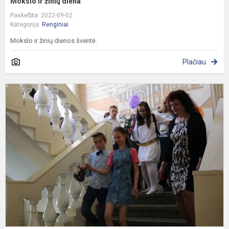
Mokslo ir žinių diena
Paskelbta: 2022-09-02
Kategorija:
Renginiai
Mokslo ir žinių dienos šventė.
Plačiau
P
s