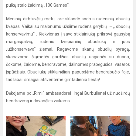
puikų stalo žaidimą „100 Games“.
Meninių dirbtuvėlių metu, ore sklandė sodrus rudeninių obuolių
kvapas. Vaikai su malonumu užsiimė rudens gėrybių – „ obuolių
konservavimu“ . Kiekvienas į savo stiklainiuką prikrovė gausybę
margaspalvių, rudeniu kvepiančių obuoliukų ir juos
„užkonservavo“ žiemai. Ragavome skanų obuolių pyragą,
skanavome šiųmetės gardžios obuolių uogienės su duona,
šokome, žaidėme, bendravome, dalinomės prabėgusios vasaros
įspūdžiais. Obuoliukų stiklainėliais papuošėme bendrabučio foje,
tad labai smagiai atšventėme gimtadienio fiestą!
Dėkojame pc „Rimi“ ambasadorei Ingai Burbulienei už nuoširdų
bendravimą ir dovanėles vaikams.