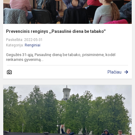
Prevencinis renginys ,,Pasaulinė diena be tabako''
Paskelbta: 2022-05-31
Kategorija:
Renginiai
Gegužės 31-ąją, Pasaulinę dieną be tabako, prisiminėme, kodėl
renkamės gyvenimą...
Plačiau
I
į
B