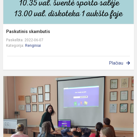
Paskutinis skambutis
Paskelbta: 2022-06-07
Kategorija:
Renginiai
Plačiau
P
r
,
d
b
t