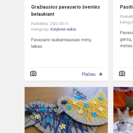
Gražiausios pavasario šventės
Pasit
belaukiant
Paskelb
Kategor
Paskelbta: 2022-03-31
Kategorija:
Kūrybinė veikla
Pavasa
garsų,
Pavasaris laukiamiausias metų
metas
laikas.
Plačiau
Kūrybinės
dirbtuvėlės