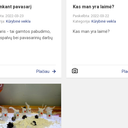
inkant pavasarį
Kas man yra laimė?
ta: 2022-03-23
Paskelbta: 2022-03-22
ija:
Kūrybinė veikla
Kategorija:
Kūrybinė veikla
ris - tai gamtos pabudimo,
Kas man yra laimė?
 spalvų bei pavasarinių darbų
.
Plačiau
Pla
Pasaulinė
sniego
diena