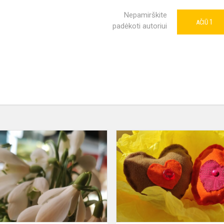
Nepamirškite
1
AČIŪ
padėkoti autoriui
Pasitinkant
pavasarį