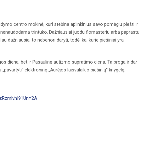
ymo centro mokinė, kuri stebina aplinkinius savo pomėgiu piešti ir
ik nenaudodama trintuko. Dažniausiai juodu flomasteriu arba paprastu
iau dažniausiai to nebenori daryti, todėl kai kurie piešiniai yra
ygos diena, bet ir Pasaulinė autizmo supratimo diena. Ta proga ir dar
pavartyti“ elektroninę „Aurėjos laisvalaikio piešinių“ knygelę.
oPzRzmlvhI91UnY2A