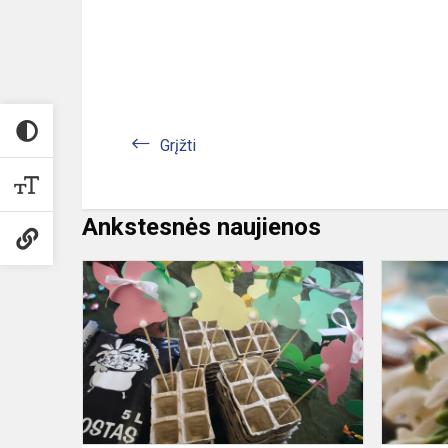
Grįžti
Ankstesnės naujienos
Gražiausios
pavasario
šventės
belaukiant