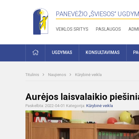
PANEVĖŽIO „ŠVIESOS“ UGDY
VEIKLOS SRITYS
PASLAUGOS
ADMI
PRADŽIA
UGDYMAS
KONSULTAVIMAS
PA
Titulinis
Naujienos
Kūrybinė veikla
Aurėjos laisvalaikio piešini
Paskelbta: 2022-04-01
Kategorija:
Kūrybinė veikla