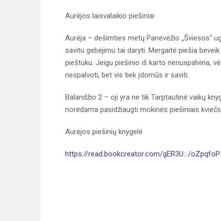
Aurėjos laisvalaikio piešiniai
Aurėja – dešimties metų Panevėžio „Šviesos“ ugd
savitu gebėjimu tai daryti. Mergaitė piešia beve
pieštuku. Jeigu piešinio iš karto nenuspalvina, vėl
nespalvoti, bet vis tiek įdomūs ir saviti.
Balandžio 2 – oji yra ne tik Tarptautinė vaikų kn
norėdama pasidžiaugti mokinės piešiniais kviečiu „
Aurėjos piešinių knygelė
https://read.bookcreator.com/gER3U.../oZpqf