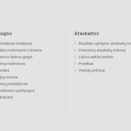
augos
Ataskaitos
rmalusis švietimas
Biudžeto vykdymo ataskaitų rin
lba mokiniams ir tėvams
Finansinių ataskaitų rinkiniai
gintos dienos grupė
Lėšos veiklai viešinti
nių maitinimas
Projektai
ioteka
Viešieji pirkimai
alpų nuoma
nių pavėžėjimas
sultavimo paslaugos
rabutis