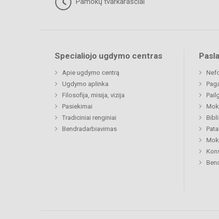
Pamokų tvarkaraščiai
Specialiojo ugdymo centras
Pasl
Apie ugdymo centrą
Nefo
Ugdymo aplinka
Paga
Filosofija, misija, vizija
Pail
Pasiekimai
Moki
Tradiciniai renginiai
Bibl
Bendradarbiavimas
Pat
Moki
Kon
Bend