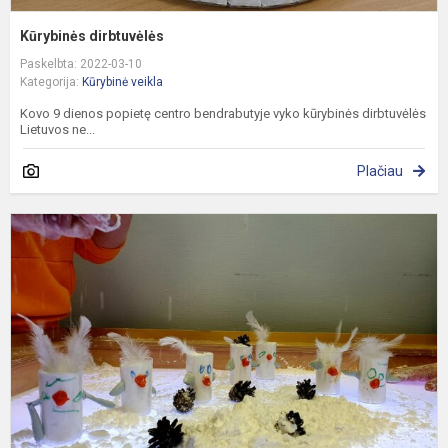
Kūrybinės dirbtuvėlės
Paskelbta: 2022-03-10
Kategorija:
Kūrybinė veikla
Kovo 9 dienos popietę centro bendrabutyje vyko kūrybinės dirbtuvėlės
Lietuvos ne...
Plačiau
P
s
d