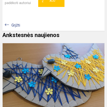
2
AČIŪ
padėkoti autoriui
Grįžti
Ankstesnės naujienos
K
d