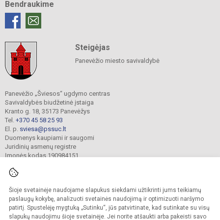
Bendraukime
Steigėjas
Panevėžio miesto savivaldybė
Panevėžio „Šviesos“ ugdymo centras
Savivaldybės biudžetinė įstaiga
Kranto g. 18, 35173 Panevėžys
Tel.
+370 45 58 25 93
El. p.
sviesa@pssuc.lt
Duomenys kaupiami ir saugomi
Juridinių asmenų registre
Įmonės kodas 190984151
Šioje svetainėje naudojame slapukus siekdami užtikrinti jums teikiamų
© 2021. Panevėžio „Šviesos“ ugdymo centras. Visos teisės saugomos.
Kopijuoti turinį be raštiško administracijos sutikimo griežtai draudžiama.
paslaugų kokybę, analizuoti svetainės naudojimą ir optimizuoti naršymo
patirtį. Spustelėję mygtuką „Sutinku“, jūs patvirtinate, kad sutinkate su visų
Prieinamumo paraiška
Slapukų valdymas
slapukų naudojimu šioje svetainėje. Jei norite atšaukti arba pakeisti savo