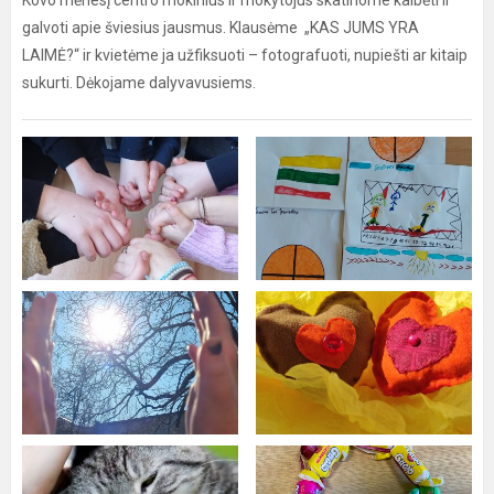
Kovo mėnesį centro mokinius ir mokytojus skatinome kalbėti ir
galvoti apie šviesius jausmus. Klausėme „KAS JUMS YRA
LAIMĖ?“ ir kvietėme ja užfiksuoti – fotografuoti, nupiešti ar kitaip
sukurti. Dėkojame dalyvavusiems.