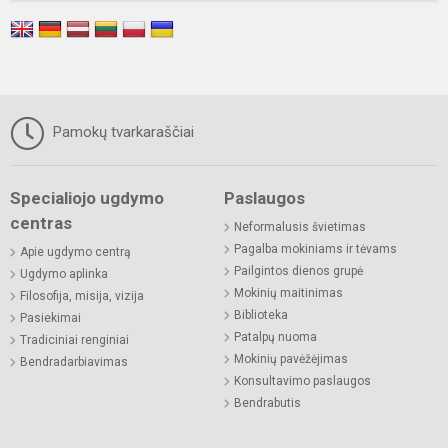
Pamokų tvarkaraščiai
Specialiojo ugdymo
Paslaugos
centras
Neformalusis švietimas
Pagalba mokiniams ir tėvams
Apie ugdymo centrą
Pailgintos dienos grupė
Ugdymo aplinka
Mokinių maitinimas
Filosofija, misija, vizija
Biblioteka
Pasiekimai
Patalpų nuoma
Tradiciniai renginiai
Mokinių pavėžėjimas
Bendradarbiavimas
Konsultavimo paslaugos
Bendrabutis