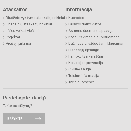
Ataskaitos
Informacija
Biudžeto vykdymo ataskaitų rinkiniai
Nuorodos
Finansinių ataskaitų rinkiniai
Laisvos darbo vietos
Lėšos veiklai viešinti
Asmens duomenų apsauga
Projektai
Konsultavimasis su visuomene
Viešieji pirkimai
Dažniausiai užduodami klausimai
Pranešėjų apsauga
Pamokų tvarkaraščiai
Korupcijos prevencija
Civilinė sauga
Teisinė informacija
Atviri duomenys
Pastebėjote klaidų?
Turite pasiūlymų?
RAŠYKITE