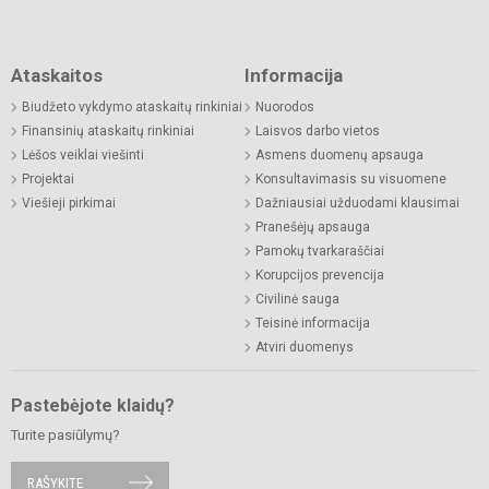
Ataskaitos
Informacija
Biudžeto vykdymo ataskaitų rinkiniai
Nuorodos
Finansinių ataskaitų rinkiniai
Laisvos darbo vietos
Lėšos veiklai viešinti
Asmens duomenų apsauga
Projektai
Konsultavimasis su visuomene
Viešieji pirkimai
Dažniausiai užduodami klausimai
Pranešėjų apsauga
Pamokų tvarkaraščiai
Korupcijos prevencija
Civilinė sauga
Teisinė informacija
Atviri duomenys
Pastebėjote klaidų?
Turite pasiūlymų?
RAŠYKITE