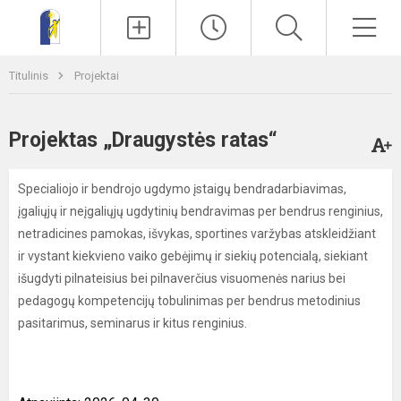
Paieška
Men
Titulinis
Projektai
Projektas „Draugystės ratas“
Specialiojo ir bendrojo ugdymo įstaigų bendradarbiavimas,
įgaliųjų ir neįgaliųjų ugdytinių bendravimas per bendrus renginius,
netradicines pamokas, išvykas, sportines varžybas atskleidžiant
ir vystant kiekvieno vaiko gebėjimų ir siekių potencialą, siekiant
išugdyti pilnateisius bei pilnaverčius visuomenės narius bei
pedagogų kompetencijų tobulinimas per bendrus metodinius
pasitarimus, seminarus ir kitus renginius.