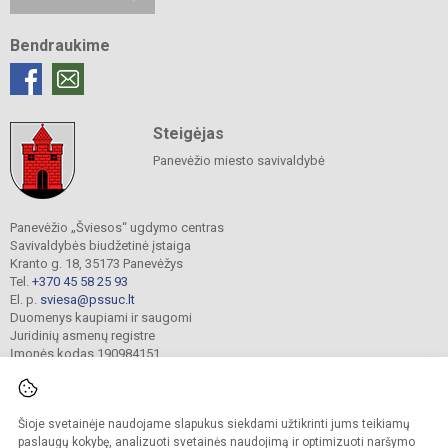
Bendraukime
Steigėjas
Panevėžio miesto savivaldybė
Panevėžio „Šviesos“ ugdymo centras
Savivaldybės biudžetinė įstaiga
Kranto g. 18, 35173 Panevėžys
Tel.
+370 45 58 25 93
El. p.
sviesa@pssuc.lt
Duomenys kaupiami ir saugomi
Juridinių asmenų registre
Įmonės kodas 190984151
Šioje svetainėje naudojame slapukus siekdami užtikrinti jums teikiamų
© 2021. Panevėžio „Šviesos“ ugdymo centras. Visos teisės saugomos.
Kopijuoti turinį be raštiško administracijos sutikimo griežtai draudžiama.
paslaugų kokybę, analizuoti svetainės naudojimą ir optimizuoti naršymo