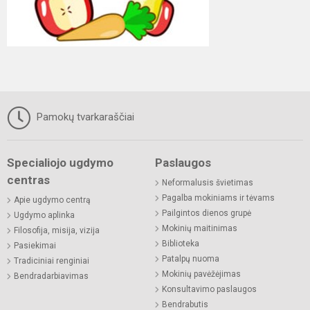
Pamokų tvarkaraščiai
Specialiojo ugdymo
Paslaugos
centras
Neformalusis švietimas
Pagalba mokiniams ir tėvams
Apie ugdymo centrą
Pailgintos dienos grupė
Ugdymo aplinka
Mokinių maitinimas
Filosofija, misija, vizija
Biblioteka
Pasiekimai
Patalpų nuoma
Tradiciniai renginiai
Mokinių pavėžėjimas
Bendradarbiavimas
Konsultavimo paslaugos
Bendrabutis