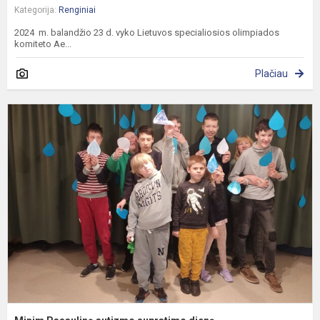
Kategorija:
Renginiai
2024 m. balandžio 23 d. vyko Lietuvos specialiosios olimpiados
komiteto Ae...
Plačiau
M
P
a
s
d