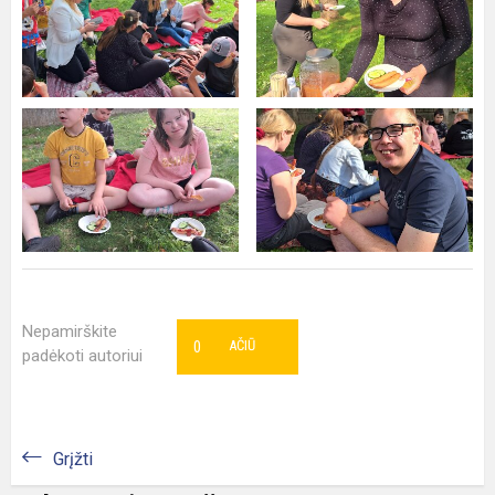
Nepamirškite
0
AČIŪ
padėkoti autoriui
Grįžti