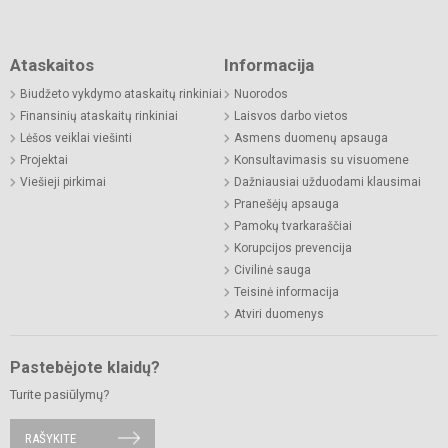
Ataskaitos
Informacija
Biudžeto vykdymo ataskaitų rinkiniai
Nuorodos
Finansinių ataskaitų rinkiniai
Laisvos darbo vietos
Lėšos veiklai viešinti
Asmens duomenų apsauga
Projektai
Konsultavimasis su visuomene
Viešieji pirkimai
Dažniausiai užduodami klausimai
Pranešėjų apsauga
Pamokų tvarkaraščiai
Korupcijos prevencija
Civilinė sauga
Teisinė informacija
Atviri duomenys
Pastebėjote klaidų?
Turite pasiūlymų?
RAŠYKITE