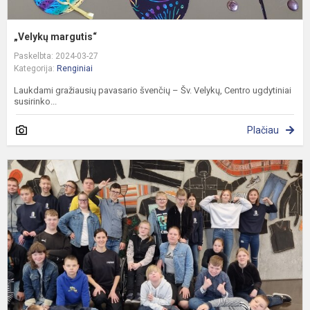
„Velykų margutis“
Paskelbta: 2024-03-27
Kategorija:
Renginiai
Laukdami gražiausių pavasario švenčių – Šv. Velykų, Centro ugdytiniai
susirinko...
Plačiau
N
u
d
„
v