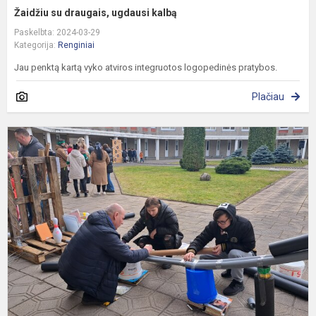
Žaidžiu su draugais, ugdausi kalbą
Paskelbta: 2024-03-29
Kategorija:
Renginiai
Jau penktą kartą vyko atviros integruotos logopedinės pratybos.
Plačiau
„
i