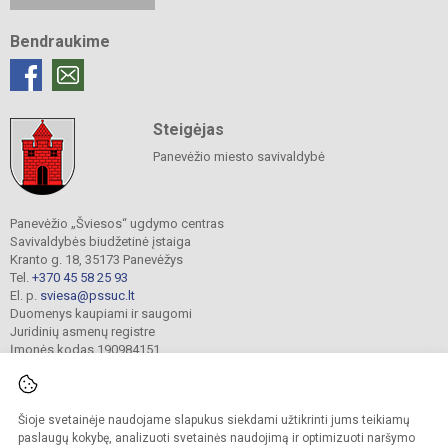
Bendraukime
Steigėjas
Panevėžio miesto savivaldybė
Panevėžio „Šviesos“ ugdymo centras
Savivaldybės biudžetinė įstaiga
Kranto g. 18, 35173 Panevėžys
Tel.
+370 45 58 25 93
El. p.
sviesa@pssuc.lt
Duomenys kaupiami ir saugomi
Juridinių asmenų registre
Įmonės kodas 190984151
Šioje svetainėje naudojame slapukus siekdami užtikrinti jums teikiamų
© 2021. Panevėžio „Šviesos“ ugdymo centras. Visos teisės saugomos.
Kopijuoti turinį be raštiško administracijos sutikimo griežtai draudžiama.
paslaugų kokybę, analizuoti svetainės naudojimą ir optimizuoti naršymo