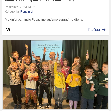
Minim Pasaulinę autizmo supratimo dieną
Paskelbta: 2024-04-02
Kategorija:
Renginiai
Mokiniai paminėjo Pasaulinę autizmo supratimo dieną.
Plačiau
Ž
s
d
u
k