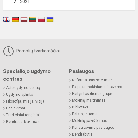
2021
Pamokų tvarkaraščiai
Specialiojo ugdymo
Paslaugos
centras
Neformalusis švietimas
Pagalba mokiniams ir tėvams
Apie ugdymo centrą
Pailgintos dienos grupė
Ugdymo aplinka
Mokinių maitinimas
Filosofija, misija, vizija
Biblioteka
Pasiekimai
Patalpų nuoma
Tradiciniai renginiai
Mokinių pavėžėjimas
Bendradarbiavimas
Konsultavimo paslaugos
Bendrabutis