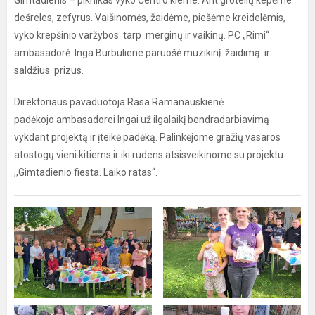
Gimtadienis – piknikas vyko Centro kieme. Ant grotelių kepėme
dešreles, zefyrus. Vaišinomės, žaidėme, piešėme kreidelėmis,
vyko krepšinio varžybos tarp merginų ir vaikinų. PC „Rimi“
ambasadorė Inga Burbuliene paruošė muzikinį žaidimą ir
saldžius prizus.
Direktoriaus pavaduotoja Rasa Ramanauskienė
padėkojo ambasadorei Ingai už ilgalaikį bendradarbiavimą
vykdant projektą ir įteikė padėką. Palinkėjome gražių vasaros
atostogų vieni kitiems ir iki rudens atsisveikinome su projektu
,,Gimtadienio fiesta. Laiko ratas“.