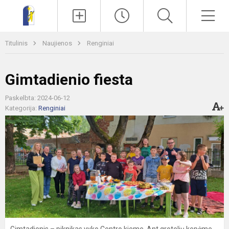
Paieška
Men
Titulinis
Naujienos
Renginiai
Gimtadienio fiesta
Paskelbta: 2024-06-12
Kategorija:
Renginiai