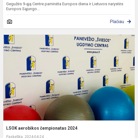
Gegužės 9-ąją Centre paminėta Europos diena ir Lietuvos narystės
Europos Sąjungo...
Plačiau
L
a
č
2
LSOK aerobikos čempionatas 2024
Paskelbta: 2024-04-24