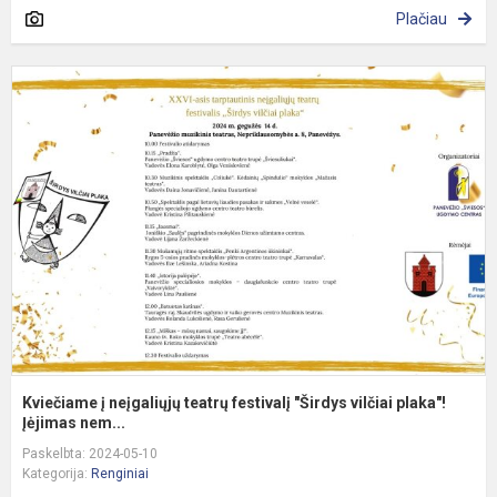
Plačiau
K
į
n
t
f
"
v
pl
Kviečiame į neįgaliųjų teatrų festivalį "Širdys vilčiai plaka"!
Įėjimas nem...
Paskelbta: 2024-05-10
Kategorija:
Renginiai