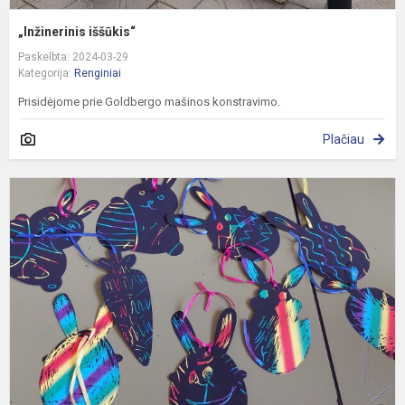
„Inžinerinis iššūkis“
Paskelbta: 2024-03-29
Kategorija:
Renginiai
Prisidėjome prie Goldbergo mašinos konstravimo.
Plačiau
„
m