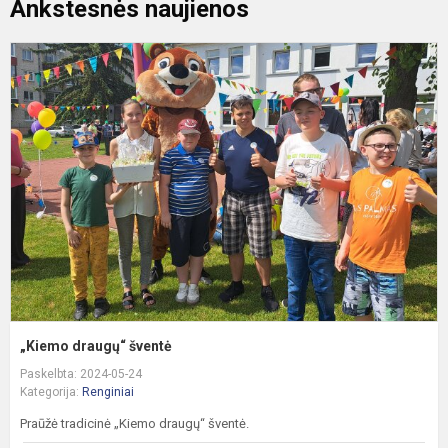
Ankstesnės naujienos
„
d
š
„Kiemo draugų“ šventė
Paskelbta: 2024-05-24
Kategorija:
Renginiai
Praūžė tradicinė „Kiemo draugų“ šventė.