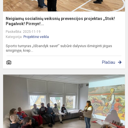
Neigiamų socialinių veiksnių prevencijos projektas „Stok!
Pagalvok! Pirmyn!...
Paskelbta: 2025-11-19
Kategorija:
Projektinė veikla
Sporto turnyras „Išbandyk save!“ subūrė dalyvius išmėginti jėgas
smiginyje, krep...
Plačiau
N
s
v
p
p
„
P.