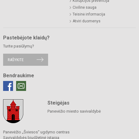
Korupcijos prevencija
Civilinė sauga
Teisinė informacija
Atviri duomenys
Pastebėjote klaidų?
Turite pasiūlymų?
RAŠYKITE
Bendraukime
Steigėjas
Panevėžio miesto savivaldybė
Panevėžio „Šviesos“ ugdymo centras
Savivaldybės biudžetinė įstaiga