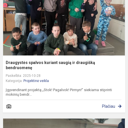
ir
d
b
Draugystės spalvos kuriant saugią ir draugišką
bendruomenę
Paskelbta: 2025-10-28
Kategorija:
Projektinė veikla
Įgyvendinant projektą „Stok! Pagalvok! Pirmyn!” siekiama stiprinti
mokinių bendr...
Plačiau
N