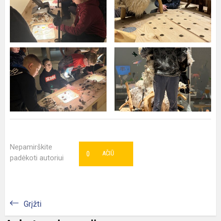
Nepamirškite
0
AČIŪ
padėkoti autoriui
Grįžti