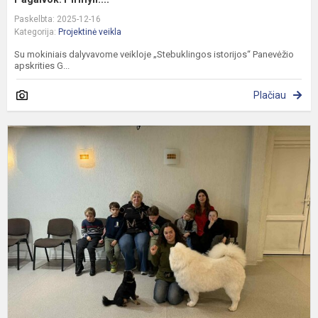
Paskelbta: 2025-12-16
Kategorija:
Projektinė veikla
Su mokiniais dalyvavome veikloje „Stebuklingos istorijos“ Panevėžio
apskrities G...
Plačiau
M
a
„
d