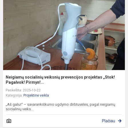
s
v
p
p
„
P.
Neigiamų socialinių veiksnių prevencijos projektas „Stok!
Pagalvok! Pirmyn!...
Paskelbta: 2025-10-22
Kategorija:
Projektinė veikla
„Aš galiu!“ – savarankiškumo ugdymo dirbtuvėlės, pagal neigiamų
socialinių veiks...
Plačiau