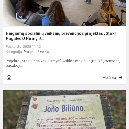
Neigiamų socialinių veiksnių prevencijos projektas „Stok!
Pagalvok! Pirmyn!...
Paskelbta: 2025-11-12
Kategorija:
Projektinė veikla
Projekto „Stok! Pagalvok! Pirmyn!” veiklos mokinius įtraukė į sensorinį
pasakoji...
Plačiau
L
1
oj
–
d
v