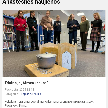
Ankstesnės naujienos
E
„
s
Edukacija „Akmenų sriuba“
Paskelbta: 2025-12-18
Kategorija:
Projektinė veikla
Vykdant neigiamų socialinių veiksnių prevencijos projektą ,,Stok!
Pagalvok! Pirm...