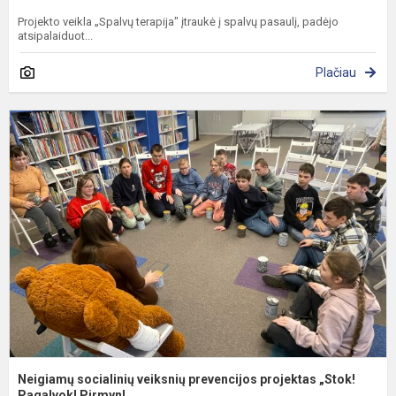
Projekto veikla „Spalvų terapija" įtraukė į spalvų pasaulį, padėjo
atsipalaiduot...
Plačiau
N
s
v
p
p
„
P.
Neigiamų socialinių veiksnių prevencijos projektas „Stok!
Pagalvok! Pirmyn!...