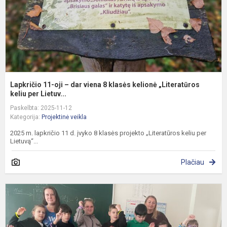
8
k
k
„
Lapkričio 11-oji – dar viena 8 klasės kelionė „Literatūros
keliu per Lietuv...
Paskelbta: 2025-11-12
Kategorija:
Projektinė veikla
2025 m. lapkričio 11 d. įvyko 8 klasės projekto „Literatūros keliu per
Lietuvą“...
Plačiau
D
s
k
s