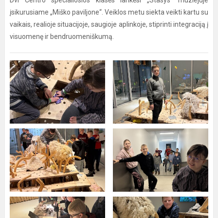
Dvi Centro specialiosios klasės lankėsi „Stasys“ muziejuje
įsikurusiame „Miško paviljone“. Veiklos metu siekta veikti kartu su
vaikais, realioje situacijoje, saugioje aplinkoje, stiprinti integraciją į
visuomenę ir bendruomeniškumą.