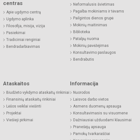
centras
Neformalusis švietimas
Pagalba mokiniams ir tėvams
Apie ugdymo centrą
Pailgintos dienos grupė
Ugdymo aplinka
Mokinių maitinimas
Filosofija, misija, vizija
Biblioteka
Pasiekimai
Patalpų nuoma
Tradiciniai renginiai
Mokinių pavėžėjimas
Bendradarbiavimas
Konsultavimo paslaugos
Bendrabutis
Ataskaitos
Informacija
Biudžeto vykdymo ataskaitų rinkiniai
Nuorodos
Finansinių ataskaitų rinkiniai
Laisvos darbo vietos
Lėšos veiklai viešinti
Asmens duomenų apsauga
Projektai
Konsultavimasis su visuomene
Viešieji pirkimai
Dažniausiai užduodami klausimai
Pranešėjų apsauga
Pamokų tvarkaraščiai