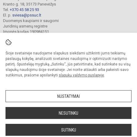
Kranto g. 18, 35173 Panevėžys
Tel.
+370 45 58 25 93
El. p.
sviesa@pssuc.lt
Duomenys kaupiami ir saugomi
Juridinių asmenų registre
Įmonės kodas 190984151
Šioje svetainėje naudojame slapukus siekdami užtikrinti jums teikiamų
© 2021. Panevėžio „Šviesos“ ugdymo centras. Visos teisės saugomos.
Kopijuoti turinį be raštiško administracijos sutikimo griežtai draudžiama.
paslaugų kokybę, analizuoti svetainės naudojimą ir optimizuoti naršymo
patirtį. Spustelėję mygtuką „Sutinku“, jūs patvirtinate, kad sutinkate su visų
Prieinamumo paraiška
Slapukų valdymas
slapukų naudojimu šioje svetainėje. Jei norite atšaukti arba pakeisti savo
sutikimus, prašome apsilankyti
slapukų valdymo puslapyje
.
Sumanus būdas atnaujinti
mokyklos interneto
svetainę
NUSTATYMAI
NESUTINKU
SUTINKU