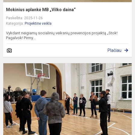
Mokinius aplankė MB „Vilko daina“
Paskelbta: 2025-11-26
Kategorija:
Projektinė veikla
Vykdant neigiamų socialinių veiksnių prevencijos projektą „Stok!
Pagalvok! Pirmy...
Plačiau
N
s
v
p
p
„
P.