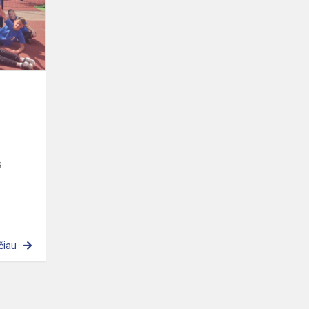
s
čiau