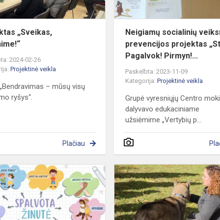
ktas „Sveikas,
Neigiamų socialinių veiks
ime!“
prevencijos projektas „S
Pagalvok! Pirmyn!...
ta: 2024-02-26
ija:
Projektinė veikla
Paskelbta: 2023-11-09
Kategorija:
Projektinė veikla
 „Bendravimas – mūsų visų
mo ryšys“.
Grupė vyresniųjų Centro moki
dalyvavo edukaciniame
užsiėmime „Vertybių p...
Plačiau
Pla
Neigiamų
socialinių
veiksnių
prevencijos
projektas