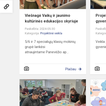
skyriuje
Viešnagė Vaikų ir jaunimo
Proje
kultūrinės edukacijos skyriuje
gyven
Paskelbta: 2024-05-30
Paskelb
Kategorija:
Projektinė veikla
Kategor
5/6 ir 7 specialiųjų klasių mokinių
Veikla
grupė lankėsi
gyveni
atnaujintame Panevėžio ap...
Plačiau
Neigiamų
socialinių
veiksnių
prevencijos
projektas