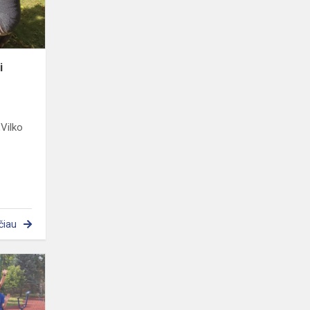
i
,Vilko
čiau
Estafečių
varžybos