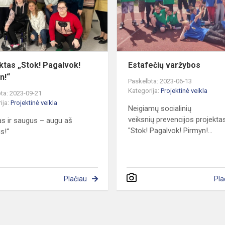
Pirmyn!“
ktas „Stok! Pagalvok!
Estafečių varžybos
n!“
Paskelbta: 2023-06-13
Kategorija:
Projektinė veikla
ta: 2023-09-21
ija:
Projektinė veikla
Neigiamų socialinių
veiksnių prevencijos projekta
as ir saugus – augu aš
"Stok! Pagalvok! Pirmyn!...
s!“
Plačiau
Pla