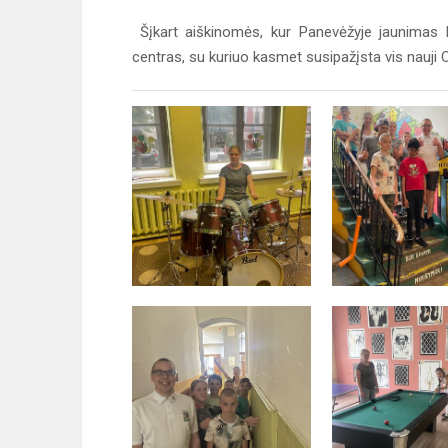
Šįkart aiškinomės, kur Panevėžyje jaunimas leid
centras, su kuriuo kasmet susipažįsta vis nauji 