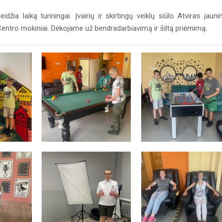
žia laiką turiningai. Įvairių ir skirtingų veiklų siūlo Atviras jaun
Centro mokiniai. Dėkojame už bendradarbiavimą ir šiltą priėmimą.