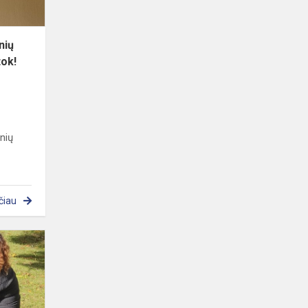
P...
nių
tok!
nių
čiau
Svečiuose
mažieji
draugai