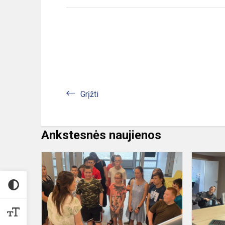
Grįžti
Ankstesnės naujienos
Viešnagė
Vaikų
ir
jaunimo
kultūrinės
edukacijos