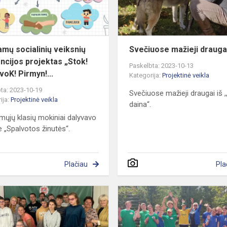
„Stok!
P...
amų socialinių veiksnių
Svečiuose mažieji drauga
ncijos projektas „Stok!
Paskelbta: 2023-10-13
voK! Pirmyn!...
Kategorija:
Projektinė veikla
ta: 2023-10-19
Svečiuose mažieji draugai iš ,
ija:
Projektinė veikla
daina“.
mųjų klasių mokiniai dalyvavo
je „Spalvotos žinutės“.
Plačiau
Pla
Projektas
„Stok!
Pagalvok!