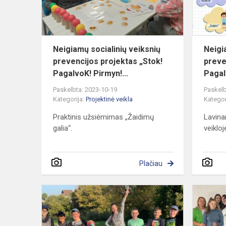
„Stok!
P...
Neigiamų socialinių veiksnių
Neigi
prevencijos projektas „Stok!
preve
PagalvoK! Pirmyn!...
Pagal
Paskelbta: 2023-10-19
Paskelb
Kategorija:
Projektinė veikla
Kategor
Praktinis užsiėmimas „Žaidimų
Lavina
galia“.
veiklo
Plačiau
Projektas
„Stok!
Pagalvok!