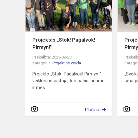
Pirmyn!"
Projektas „Stok! Pagalvok!
Proje
Pirmyn!"
Pirmy
Paskelbta: 2023-09-28
Paskelb
Kategorija:
Projektinė veikla
Kategor
Projekto „Stok! Pagalvok! Pirmyn!"
„Sveik
veiklos nesustoja, tuo pačiu judame
smagu
ir mes.
Plačiau