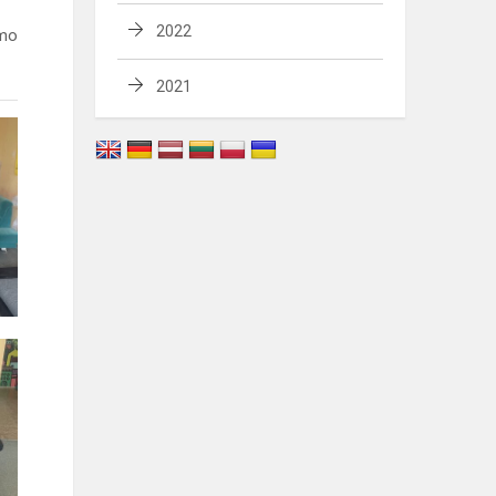
2022
imo
2021