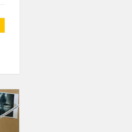
Neigiamų
socialinių
veiksnių
prevencijos
projektas
„Stok!