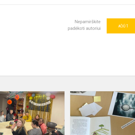
Nepamirškite
1
AČIŪ
padėkoti autoriui
Projektas
„Sveikas,
gyvenime!“