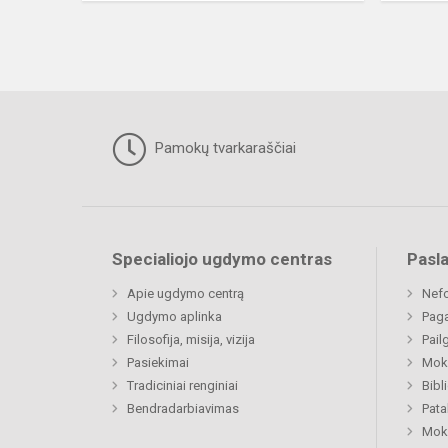
Pamokų tvarkaraščiai
Specialiojo ugdymo centras
Pasl
Apie ugdymo centrą
Nefo
Ugdymo aplinka
Paga
Filosofija, misija, vizija
Pail
Pasiekimai
Moki
Tradiciniai renginiai
Bibl
Bendradarbiavimas
Pat
Moki