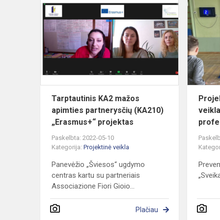
KA2
mažos
apimties
partnerysči
(KA210)
„Erasm...
Tarptautinis KA2 mažos
Proje
apimties partnerysčių (KA210)
veikl
„Erasmus+“ projektas
profe
Paskelbta: 2022-05-10
Paskelb
Kategorija:
Projektinė veikla
Kategor
Panevėžio „Šviesos“ ugdymo
Preven
centras kartu su partneriais
„Sveika
Associazione Fiori Gioio...
Plačiau