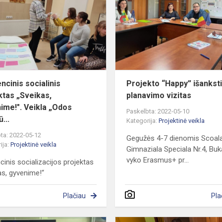
projektas
„Sveikas,
gyvenime!".
Veik...
ncinis socialinis
Projekto “Happy” išankst
ktas „Sveikas,
planavimo vizitas
ime!". Veikla „Odos
Paskelbta: 2022-05-10
ū...
Kategorija:
Projektinė veikla
ta: 2022-05-12
Gegužės 4-7 dienomis Scoal
ija:
Projektinė veikla
Gimnaziala Speciala Nr.4, Bu
vyko Erasmus+ pr...
cinis socializacijos projektas
as, gyvenime!“
Plačiau
Pla
Projekto