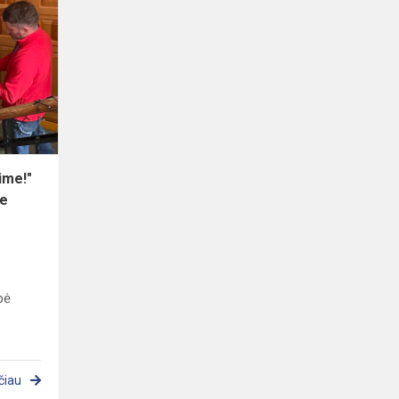
"Sveikas,
gyvenime!"
veikla
Panevėžio
Atvirame
Jau...
ime!"
me
pė
čiau