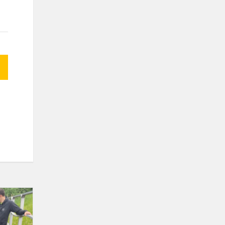
Projekto
„Sveikas,
gyvenime!“