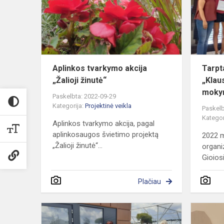
„Žalioji
žinutė“
Aplinkos tvarkymo akcija
Tarpt
„Žalioji žinutė“
„Klau
moky
Paskelbta: 2022-09-29
Kategorija:
Projektinė veikla
Paskelb
Kategor
Aplinkos tvarkymo akcija, pagal
aplinkosaugos švietimo projektą
2022 m
„Žalioji žinutė“...
organi
Gioiosi
Plačiau
Projektas
„Ei,