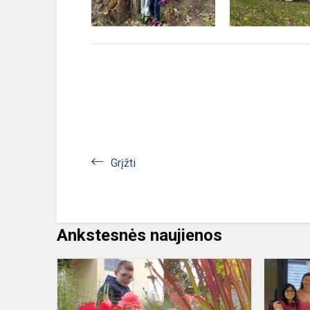
Grįžti
Ankstesnės naujienos
Aplinkos
tvarkymo
akcija