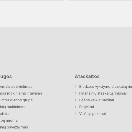
augos
Ataskaitos
rmalusis švietimas
Biudžeto vykdymo ataskaitų rin
lba mokiniams ir tėvams
Finansinių ataskaitų rinkiniai
gintos dienos grupė
Lėšos veiklai viešinti
nių maitinimas
Projektai
ioteka
Viešieji pirkimai
alpų nuoma
nių pavėžėjimas