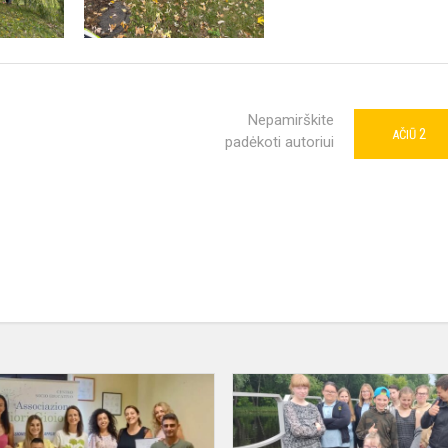
Nepamirškite
2
AČIŪ
padėkoti autoriui
Tarptautiniai
projekto
„Klausyk,