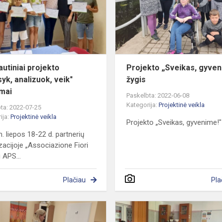
analizuok,
veik"
mokymai
autiniai projekto
Projekto „Sveikas, gyven
syk, analizuok, veik"
žygis
mai
Paskelbta: 2022-06-08
Kategorija:
Projektinė veikla
ta: 2022-07-25
ija:
Projektinė veikla
Projekto „Sveikas, gyvenime!"
. liepos 18-22 d. partnerių
zacijoje „Associazione Fiori
 APS...
Plačiau
Pla
Prevencinis
socialinis