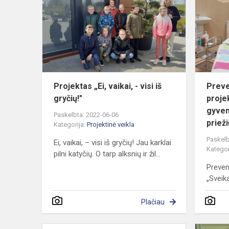
vaikai,
-
visi
iš
gryčių!"
Projektas „Ei, vaikai, - visi iš
Preve
gryčių!"
proje
gyven
Paskelbta: 2022-06-06
prieži
Kategorija:
Projektinė veikla
Paskelb
Ei, vaikai, – visi iš gryčių! Jau karklai
Kategor
pilni katyčių. O tarp alksnių ir žil...
Preven
„Sveik
Plačiau
Tarptautinis