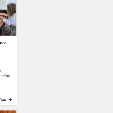
išankstinio
planavimo
vizitas
inio
a
karešte
čiau
Projekto