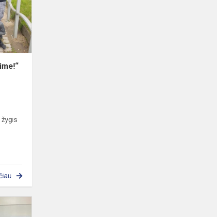
žygis
ime!“
 žygis
čiau
Projekto
“Happy”