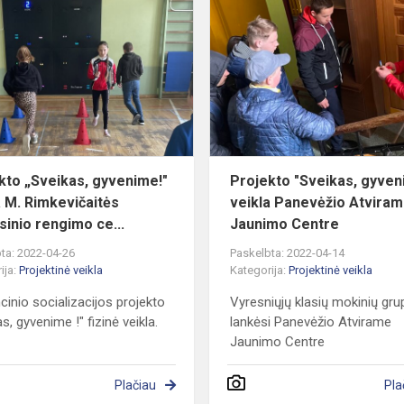
„Sveikas,
gyvenime!"
veikla
ų
M.
Rimkevičaitės
profe...
kto „Sveikas, gyvenime!"
Projekto "Sveikas, gyven
a M. Rimkevičaitės
veikla Panevėžio Atvira
sinio rengimo ce...
Jaunimo Centre
ta: 2022-04-26
Paskelbta: 2022-04-14
ija:
Projektinė veikla
Kategorija:
Projektinė veikla
cinio socializacijos projekto
Vyresniųjų klasių mokinių gru
s, gyvenime !" fizinė veikla.
lankėsi Panevėžio Atvirame
Jaunimo Centre
Plačiau
Pla