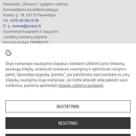
Panevėžio „Šviesos“ ugdymo centras
Savivaldybės biudžetinė įstaiga
Kranto g. 18, 35173 Panevėžys
Tel.
+370 45 58 25 93
El. p.
sviesa@pssuc.lt
Duomenys kaupiami ir saugomi
Juridinių asmenų registre
Įmonės kodas 190984151
Šioje svetainėje naudojame slapukus siekdami užtikrinti jums teikiamų
© 2021. Panevėžio „Šviesos“ ugdymo centras. Visos teisės saugomos.
Kopijuoti turinį be raštiško administracijos sutikimo griežtai draudžiama.
paslaugų kokybę, analizuoti svetainės naudojimą ir optimizuoti naršymo
patirtį. Spustelėję mygtuką „Sutinku“, jūs patvirtinate, kad sutinkate su visų
Prieinamumo paraiška
Slapukų valdymas
slapukų naudojimu šioje svetainėje. Jei norite atšaukti arba pakeisti savo
sutikimus, prašome apsilankyti
slapukų valdymo puslapyje
.
Sumanus būdas atnaujinti
mokyklos interneto
svetainę
NUSTATYMAI
NESUTINKU