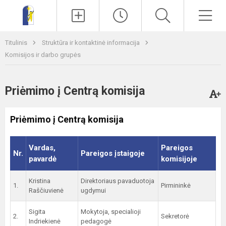
Paieška
Men
Titulinis
Struktūra ir kontaktinė informacija
Komisijos ir darbo grupės
Priėmimo į Centrą komisija
Priėmimo į Centrą komisija
Vardas,
Pareigos
Nr.
Pareigos įstaigoje
pavardė
komisijoje
Kristina
Direktoriaus pavaduotoja
1.
Pirmininkė
Raščiuvienė
ugdymui
Sigita
Mokytoja, specialioji
2.
Sekretorė
Indriekienė
pedagogė