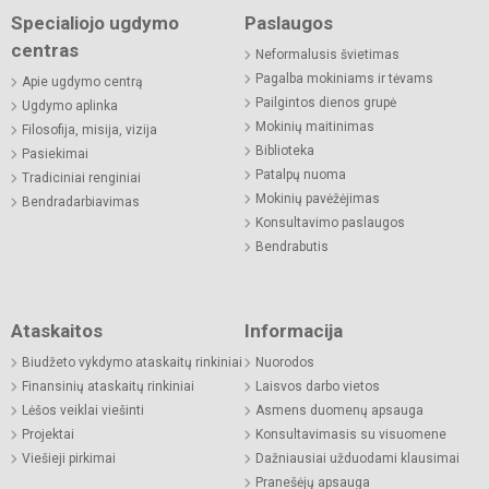
Specialiojo ugdymo
Paslaugos
centras
Neformalusis švietimas
Pagalba mokiniams ir tėvams
Apie ugdymo centrą
Pailgintos dienos grupė
Ugdymo aplinka
Mokinių maitinimas
Filosofija, misija, vizija
Biblioteka
Pasiekimai
Patalpų nuoma
Tradiciniai renginiai
Mokinių pavėžėjimas
Bendradarbiavimas
Konsultavimo paslaugos
Bendrabutis
Ataskaitos
Informacija
Biudžeto vykdymo ataskaitų rinkiniai
Nuorodos
Finansinių ataskaitų rinkiniai
Laisvos darbo vietos
Lėšos veiklai viešinti
Asmens duomenų apsauga
Projektai
Konsultavimasis su visuomene
Viešieji pirkimai
Dažniausiai užduodami klausimai
Pranešėjų apsauga